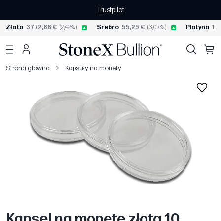
Trustpilot
Złoto
3772,86 €
(2,42%)
Srebro
55,25 €
(3,07%)
Platyna
153
Strona główna
Kapsuły na monety
Kapsel na monetę złotą 10