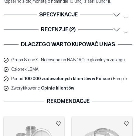
Kapsel na złotą monetę o nominale 10 uncji z serii
Lunar II
.
SPECYFIKACJE
RECENZJE (2)
DLACZEGO WARTO KUPOWAĆ U NAS
Grupa StoneX - Notowana na NASDAQ, o globalnym zasięgu
Członek LBMA
Ponad
100 000 zadowolonych klientów w Polsce
i Europie
Zweryfikowane
Opinie klientów
REKOMENDACJE