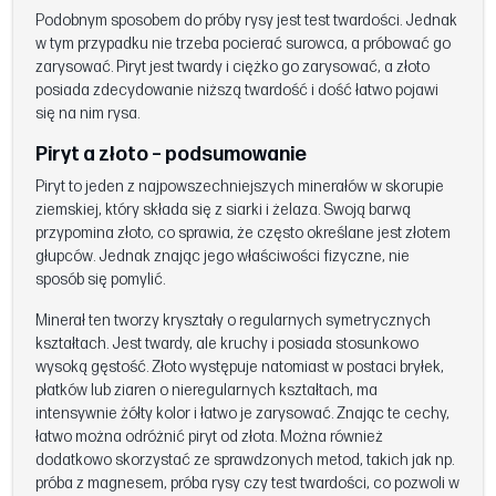
Podobnym sposobem do próby rysy jest test twardości. Jednak
w tym przypadku nie trzeba pocierać surowca, a próbować go
zarysować. Piryt jest twardy i ciężko go zarysować, a złoto
posiada zdecydowanie niższą twardość i dość łatwo pojawi
się na nim rysa.
Piryt a złoto – podsumowanie
Piryt to jeden z najpowszechniejszych minerałów w skorupie
ziemskiej, który składa się z siarki i żelaza. Swoją barwą
przypomina złoto, co sprawia, że często określane jest złotem
głupców. Jednak znając jego właściwości fizyczne, nie
sposób się pomylić.
Minerał ten tworzy kryształy o regularnych symetrycznych
kształtach. Jest twardy, ale kruchy i posiada stosunkowo
wysoką gęstość. Złoto występuje natomiast w postaci bryłek,
płatków lub ziaren o nieregularnych kształtach, ma
intensywnie żółty kolor i łatwo je zarysować. Znając te cechy,
łatwo można odróżnić piryt od złota. Można również
dodatkowo skorzystać ze sprawdzonych metod, takich jak np.
próba z magnesem, próba rysy czy test twardości, co pozwoli w