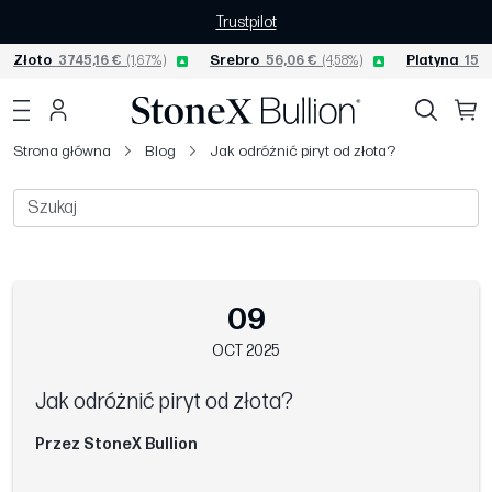
Trustpilot
Złoto
3745,16 €
(1,67%)
Srebro
56,06 €
(4,58%)
Platyna
1557
Strona główna
Blog
Jak odróżnić piryt od złota?
09
OCT 2025
Jak odróżnić piryt od złota?
Przez StoneX Bullion