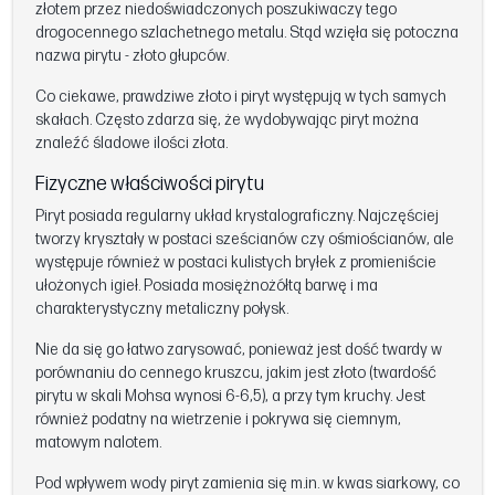
złotem przez niedoświadczonych poszukiwaczy tego
drogocennego szlachetnego metalu. Stąd wzięła się potoczna
nazwa pirytu - złoto głupców.
Co ciekawe, prawdziwe złoto i piryt występują w tych samych
skałach. Często zdarza się, że wydobywając piryt można
znaleźć śladowe ilości złota.
Fizyczne właściwości pirytu
Piryt posiada regularny układ krystalograficzny. Najczęściej
tworzy kryształy w postaci sześcianów czy ośmiościanów, ale
występuje również w postaci kulistych bryłek z promieniście
ułożonych igieł. Posiada mosiężnożółtą barwę i ma
charakterystyczny metaliczny połysk.
Nie da się go łatwo zarysować, ponieważ jest dość twardy w
porównaniu do cennego kruszcu, jakim jest złoto (twardość
pirytu w skali Mohsa wynosi 6-6,5), a przy tym kruchy. Jest
również podatny na wietrzenie i pokrywa się ciemnym,
matowym nalotem.
Pod wpływem wody piryt zamienia się m.in. w kwas siarkowy, co