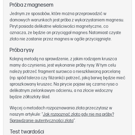
Próba z magnesem
Jednym ze sposobów, które można przeprowadzić w
domowych warunkach jest próba z wykorzystaniem magnesu.
Piryt posiada delikatne właściwości magnetyczne, co
oznacza, że będzie on przyciągał magnes. Natomiast czyste
złoto nie zostanie przez magnes w ogóle przyciągnięte.
Próba rysy
Kolejną metodą na sprawdzenie, z jakim rodzajem kruszca
mamy do czynienia, jest wykonanie próby rysy. W tym celu
należy potrzeć fragment surowca o nieszkliwioną porcelanę
(np. spód talerza czy filiżanki) i patrzeć, jaką barwę będzie mieć
sproszkowany kruszec. Na pirycie pojawi się czarna rysa o
delikatnym zielonkawym odcieniu, a na złocie widoczny
będzie żółtozłoty ślad.
Więcej o metodach rozpoznawania złota przeczytasz w
naszym artykule: “
Jak rozpoznać złoto gdy nie ma próby?
Sprawdzanie autentyczności złota
”.
Test twardości