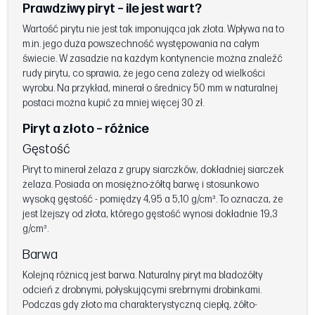
Prawdziwy piryt – ile jest wart?
Wartość pirytu nie jest tak imponująca jak złota. Wpływa na to
m.in. jego duża powszechność występowania na całym
świecie. W zasadzie na każdym kontynencie można znaleźć
rudy pirytu, co sprawia, że jego cena zależy od wielkości
wyrobu. Na przykład, minerał o średnicy 50 mm w naturalnej
postaci można kupić za mniej więcej 30 zł.
Piryt a złoto – różnice
Gęstość
Piryt to minerał żelaza z grupy siarczków, dokładniej siarczek
żelaza. Posiada on mosiężno-żółtą barwę i stosunkowo
wysoką gęstość - pomiędzy 4,95 a 5,10 g/cm³. To oznacza, że
jest lżejszy od złota, którego gęstość wynosi dokładnie 19,3
g/cm³.
Barwa
Kolejną różnicą jest barwa. Naturalny piryt ma bladożółty
odcień z drobnymi, połyskującymi srebrnymi drobinkami.
Podczas gdy złoto ma charakterystyczną ciepłą, żółto-