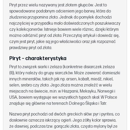
Piryt przez wielu nazywany jest złotem głupców. Jest to
spowodowane podobnym odcieniem jego barwy, która do
złudzenia przypomina złoto. Jednak do pomyłek dochodzi
najczęściej w przypadku mało doświadczonych poszukiwaczy
czy kolekcjonerów. Istnieje bowiem wiele różnic, dzięki którym
można odróżnić piryt od złota. Przeczytaj artykuł i dowiedz się,
czym jest piryt, jakie są jego właściwości oraz jak rozpoznać
prawdziwy piryt od złota.
Piryt – charakterystyka
Piryt to związek siarki i żelaza (konkretnie disiarczek żelaza
(II)), który należy do grupy siarczków. Może zawierać domieszki
innych minerałów, takich jak np. arsen, kobalt, miedź, nikiel,
selen, srebro czy złoto. Jego złoża można znaleźć w wielu
miejscach na świecie, m.in. w Hiszpanii, Meksyku, Norwegii i
USA, bowiem występuje we wszystkich typach skał. W Polsce
znajduje się głównie na terenach Dolnego Śląska i Tatr.
Nazwa piryt pochodzi od dwóch greckich słów: pyr i pyrites, co
dosłownie oznacza iskrzący ogień. Jego żółty kolor sprawia,
że dawniej, podczas tzw. gorączki złota, często mylony był ze