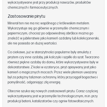
wykorzystywane jest przy produkcji nawozów, produktów
chemicznych i farmaceutycznych.
Zastosowanie pirytu
Minerał ten nie ma nic wspólnego z królewskim metalem.
Wykorzystuje się go głównie w przemyśle chemicznym i
papierniczym, chociaż po odpowiedniej obróbce można go
znaleźć w jubilerstwie jako kamień ozdobny lub kolekcjonerski,
ale nie posiada on dużej wartości.
Co ciekawe, już w starożytności popularne były amulety z
pirytem czy inne ozdoby, jak kolczyki i szpilki do szat. Tworzono
również piękne ozdoby do domu, które wykorzystywane były w
dekoratorstwie. Z kolei w ezoteryce, piryt opisywany jest jako
kamień o magicznych mocach. Przez wiele plemion uważany
był za potężny talizman ochronny, który przyciągał bogactwo i
pomyślność, odganiając złą energię.
Obecnie szuka się nowych zastosowań pirytu. Coraz częściej
wykorzystywany jest w przemyśle technologicznym, m.in. przy
produkcji baterii, katalizatorów czy ogniw fotowoltaicznych.