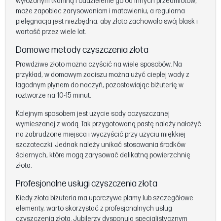
wyłożonym tkaniną i oddzielenie go od innych przedmiotów,
może zapobiec zarysowaniom i matowieniu, a regularna
pielęgnacja jest niezbędna, aby złoto zachowało swój blask i
wartość przez wiele lat.
Domowe metody czyszczenia złota
Prawdziwe złoto można czyścić na wiele sposobów. Na
przykład, w domowym zaciszu można użyć ciepłej wody z
łagodnym płynem do naczyń, pozostawiając biżuterię w
roztworze na 10-15 minut.
Kolejnym sposobem jest użycie sody oczyszczanej
wymieszanej z wodą. Tak przygotowaną pastę należy nałożyć
na zabrudzone miejsca i wyczyścić przy użyciu miękkiej
szczoteczki. Jednak należy unikać stosowania środków
ściernych, które mogą zarysować delikatną powierzchnię
złota.
Profesjonalne usługi czyszczenia złota
Kiedy złota biżuteria ma uporczywe plamy lub szczegółowe
elementy, warto skorzystać z profesjonalnych usług
czyszczenia złota. Jubilerzy dysponują specjalistycznym