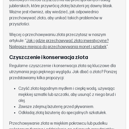
jubilerskich, które przywrócą złotej biżuterii jej dawny blask.
Ważne jest również, aby wiedzieć, jak odpowiednio
przechowywać złoto, aby unikać takich problemów w
przyszłości.
Więcej o przechowywaniu złota przeczytasz w naszym
artykule: “
Jak i gdzie przechowywać złoto inwestycyjne?
Najlepsze miejsca do przechowywania monet i sztabek
”.
Czyszczenie i konserwacja złota
Regularne czyszczenie i konserwacja złota są kluczowe dla
utrzymania jego pięknego wyglądu. Jak dbać o złoto? Poniżej
przedstawiamy kilka propozycji:
Czyść złoto łagodnym mydłem i ciepłą wodą, używając
miękkiej szmatki lub szczotki, aby usunąć z niego brud i
olej.
Zawsze zdejmuj biżuterię przed pływaniem.
Odkładaj złotą biżuterię do specjalnych szkatułek.
Przechowywanie złota w miękkim pokrowcu lub pudełku