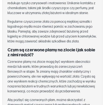
redukuje ryzyko zarysowań i matowienia. Unikanie kontaktu z
chemikaliami, takimi jak środki czyszczące czy perfumy, jest
kluczowe w utrzymaniu złotej biżuterii w idealnym stanie.
Regularne czyszczenie złota za pomocą miękkiej szmatki i
łagodnego mydła może również pomóc w zachowaniu jego
blasku. Pamiętaj, aby zawsze zdejmować biżuterię przed
kąpielą w chlorowanej wodzie lub przed użyciem kosmetyków,
które mogą zawierać składniki szkodliwe dla złota.
Czym są czerwone plamy na złocie i jak sobie
z nimi radzić?
Czerwone plamy na złocie mogą być wynikiem obecności
miedzi lub siarki, które prowadzą do zanieczyszczeń
tlenowych w stopie. Te zmiany mają charakter estetyczny i
powierzchowny, ale nie wpływają na wartość złota. Często są
one wynikiem reakcji chemicznych, które zachodzą w wyniku
noszenia biżuterii w trudnych warunkach lub jej niewłaściwej
konserwacji, co może prowadzić do przebarwienia.
Aby pozbyć się czerwonych plam, można skorzystać z
domowych metod czyszczenia lub profesjonalnych usług