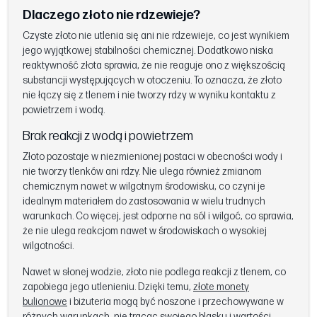
Dlaczego złoto nie rdzewieje?
Czyste złoto nie utlenia się ani nie rdzewieje, co jest wynikiem
jego wyjątkowej stabilności chemicznej. Dodatkowo niska
reaktywność złota sprawia, że nie reaguje ono z większością
substancji występujących w otoczeniu. To oznacza, że złoto
nie łączy się z tlenem i nie tworzy rdzy w wyniku kontaktu z
powietrzem i wodą.
Brak reakcji z wodą i powietrzem
Złoto pozostaje w niezmienionej postaci w obecności wody i
nie tworzy tlenków ani rdzy. Nie ulega również zmianom
chemicznym nawet w wilgotnym środowisku, co czyni je
idealnym materiałem do zastosowania w wielu trudnych
warunkach. Co więcej, jest odporne na sól i wilgoć, co sprawia,
że nie ulega reakcjom nawet w środowiskach o wysokiej
wilgotności.
Nawet w słonej wodzie, złoto nie podlega reakcji z tlenem, co
zapobiega jego utlenieniu. Dzięki temu,
złote monety
bulionowe
i biżuteria mogą być noszone i przechowywane w
różnych warunkach, nie tracąc swojego blasku i wartości.