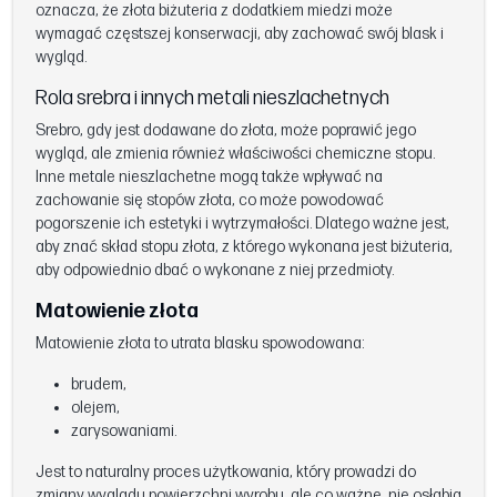
oznacza, że złota biżuteria z dodatkiem miedzi może
wymagać częstszej konserwacji, aby zachować swój blask i
wygląd.
Rola srebra i innych metali nieszlachetnych
Srebro, gdy jest dodawane do złota, może poprawić jego
wygląd, ale zmienia również właściwości chemiczne stopu.
Inne metale nieszlachetne mogą także wpływać na
zachowanie się stopów złota, co może powodować
pogorszenie ich estetyki i wytrzymałości. Dlatego ważne jest,
aby znać skład stopu złota, z którego wykonana jest biżuteria,
aby odpowiednio dbać o wykonane z niej przedmioty.
Matowienie złota
Matowienie złota to utrata blasku spowodowana:
brudem,
olejem,
zarysowaniami.
Jest to naturalny proces użytkowania, który prowadzi do
zmiany wyglądu powierzchni wyrobu, ale co ważne, nie osłabia