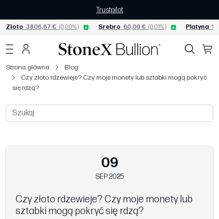
Trustpilot
Złoto
3806,67 €
(0,00%)
Srebro
60,00 €
(0,01%)
Platyna
15
Strona główna
Blog
Czy złoto rdzewieje? Czy moje monety lub sztabki mogą pokryć
się rdzą?
09
SEP 2025
Czy złoto rdzewieje? Czy moje monety lub
sztabki mogą pokryć się rdzą?