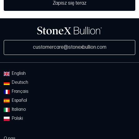
Zapisz się teraz
customercare@stonexbullion.com
English
Deutsch
Français
Español
Italiano
Polski
O nas