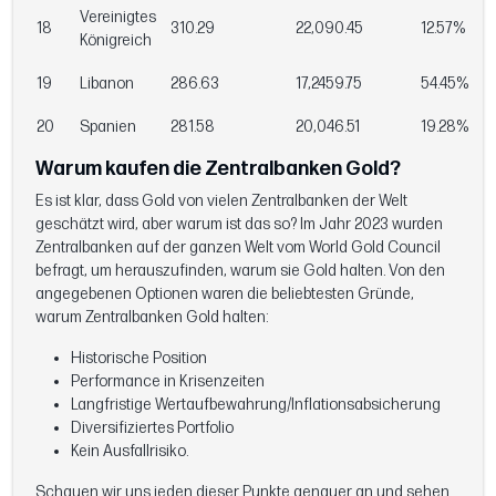
Vereinigtes
18
310.29
22,090.45
12.57%
Königreich
19
Libanon
286.63
17,2459.75
54.45%
20
Spanien
281.58
20,046.51
19.28%
Warum kaufen die Zentralbanken Gold?
Es ist klar, dass Gold von vielen Zentralbanken der Welt
geschätzt wird, aber warum ist das so? Im Jahr 2023 wurden
Zentralbanken auf der ganzen Welt vom World Gold Council
befragt, um herauszufinden, warum sie Gold halten. Von den
angegebenen Optionen waren die beliebtesten Gründe,
warum Zentralbanken Gold halten:
Historische Position
Performance in Krisenzeiten
Langfristige Wertaufbewahrung/Inflationsabsicherung
Diversifiziertes Portfolio
Kein Ausfallrisiko.
Schauen wir uns jeden dieser Punkte genauer an und sehen