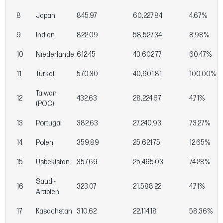
8
Japan
845.97
60,227.84
4.67%
9
Indien
822.09
58,527.34
8.98%
10
Niederlande
612.45
43,602.77
60.47%
11
Türkei
570.30
40,601.81
100.00%
Taiwan
12
432.63
28,224.67
4.71%
(POC)
13
Portugal
382.63
27,240.93
73.27%
14
Polen
359.89
25,621.75
12.65%
15
Usbekistan
357.69
25,465.03
74.28%
Saudi-
16
323.07
21,588.22
4.71%
Arabien
17
Kasachstan
310.62
22,114.18
58.36%