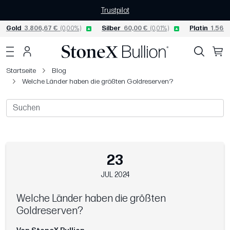
Trustpilot
Gold
3.806,67 €
(0,00%)
Silber
60,00 €
(0,01%)
Platin
1.565,
Startseite
Blog
Welche Länder haben die größten Goldreserven?
23
JUL 2024
Welche Länder haben die größten
Goldreserven?