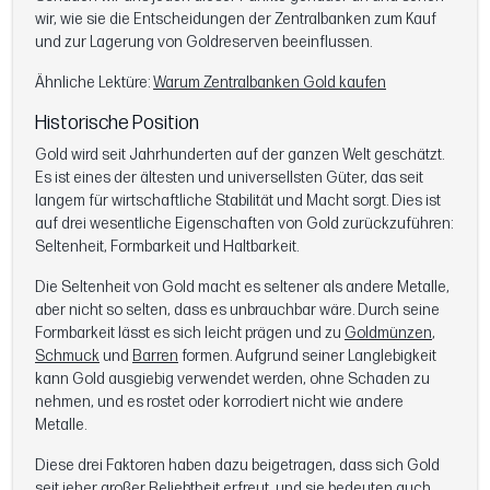
wir, wie sie die Entscheidungen der Zentralbanken zum Kauf
und zur Lagerung von Goldreserven beeinflussen.
Ähnliche Lektüre:
Warum Zentralbanken Gold kaufen
Historische Position
Gold wird seit Jahrhunderten auf der ganzen Welt geschätzt.
Es ist eines der ältesten und universellsten Güter, das seit
langem für wirtschaftliche Stabilität und Macht sorgt. Dies ist
auf drei wesentliche Eigenschaften von Gold zurückzuführen:
Seltenheit, Formbarkeit und Haltbarkeit.
Die Seltenheit von Gold macht es seltener als andere Metalle,
aber nicht so selten, dass es unbrauchbar wäre. Durch seine
Formbarkeit lässt es sich leicht prägen und zu
Goldmünzen
,
Schmuck
und
Barren
formen. Aufgrund seiner Langlebigkeit
kann Gold ausgiebig verwendet werden, ohne Schaden zu
nehmen, und es rostet oder korrodiert nicht wie andere
Metalle.
Diese drei Faktoren haben dazu beigetragen, dass sich Gold
seit jeher großer Beliebtheit erfreut, und sie bedeuten auch,