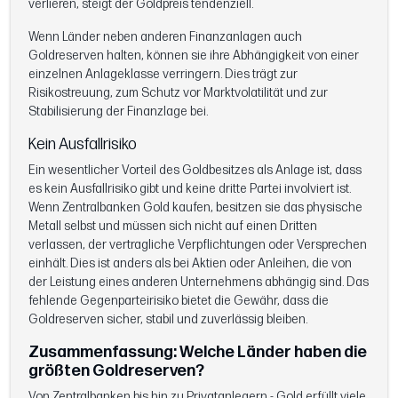
verlieren, steigt der Goldpreis tendenziell.
Wenn Länder neben anderen Finanzanlagen auch
Goldreserven halten, können sie ihre Abhängigkeit von einer
einzelnen Anlageklasse verringern. Dies trägt zur
Risikostreuung, zum Schutz vor Marktvolatilität und zur
Stabilisierung der Finanzlage bei.
Kein Ausfallrisiko
Ein wesentlicher Vorteil des Goldbesitzes als Anlage ist, dass
es kein Ausfallrisiko gibt und keine dritte Partei involviert ist.
Wenn Zentralbanken Gold kaufen, besitzen sie das physische
Metall selbst und müssen sich nicht auf einen Dritten
verlassen, der vertragliche Verpflichtungen oder Versprechen
einhält. Dies ist anders als bei Aktien oder Anleihen, die von
der Leistung eines anderen Unternehmens abhängig sind. Das
fehlende Gegenparteirisiko bietet die Gewähr, dass die
Goldreserven sicher, stabil und zuverlässig bleiben.
Zusammenfassung: Welche Länder haben die
größten Goldreserven?
Von Zentralbanken bis hin zu Privatanlegern - Gold erfüllt viele