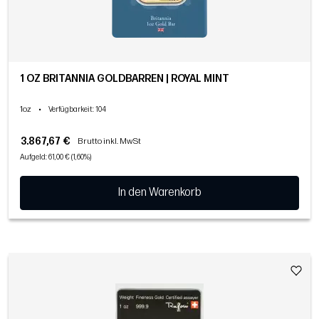
1 OZ BRITANNIA GOLDBARREN | ROYAL MINT
1oz
•
Verfügbarkeit
: 104
3.867,67 €
Brutto inkl. MwSt
Aufgeld: 61,00 € (1,60%)
In den Warenkorb