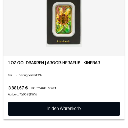
1 OZ GOLDBARREN | ARGOR-HERAEUS | KINEBAR
1oz
•
Verfügbarkeit
: 212
3.881,67 €
Brutto inkl. MwSt
Aufgeld: 75,00 € (1,97%)
In den Warenkorb