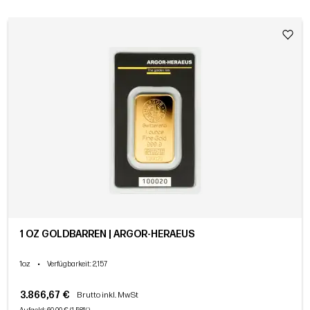
1 OZ GOLDBARREN | ARGOR-HERAEUS
1oz
•
Verfügbarkeit
: 2,157
3.866,67 €
Brutto inkl. MwSt