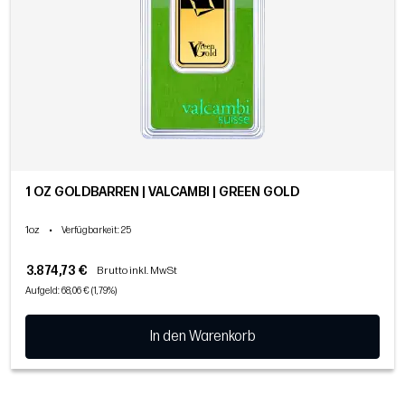
1 OZ GOLDBARREN | VALCAMBI | GREEN GOLD
1oz
•
Verfügbarkeit
: 25
3.874,73 €
Brutto inkl. MwSt
Aufgeld: 68,06 € (1,79%)
In den Warenkorb