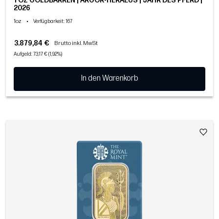
1 OZ GOLDBARREN | ARGOR-HERAEUS | JAHR DES PFERD |
2026
1oz
•
Verfügbarkeit
: 167
3.879,84 €
Brutto inkl. MwSt
Aufgeld: 73,17 € (1,92%)
In den Warenkorb