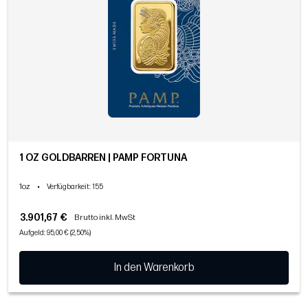
1 OZ GOLDBARREN | PAMP FORTUNA
1oz
•
Verfügbarkeit
: 155
3.901,67 €
Brutto inkl. MwSt
Aufgeld: 95,00 € (2,50%)
In den Warenkorb