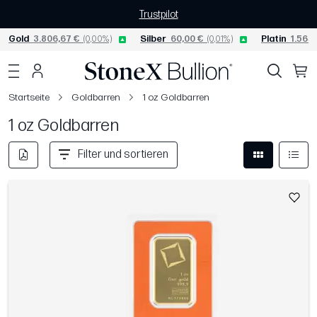
Trustpilot
Gold
3.806,67 €
(0,00%)
Silber
60,00 €
(0,01%)
Platin
1.565,
Startseite
Goldbarren
1 oz Goldbarren
1 oz Goldbarren
Filter und sortieren