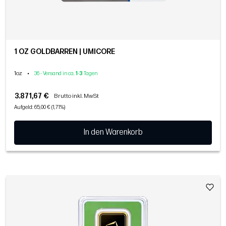
1 OZ GOLDBARREN | UMICORE
1oz
•
36 - Versand in ca.
1
-
3
Tagen
3.871,67 €
Brutto inkl. MwSt
Aufgeld: 65,00 € (1,71%)
In den Warenkorb