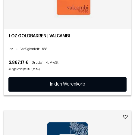
1 OZ GOLDBARREN | VALCAMBI
1oz
•
Verfügbarkeit
: 1,652
3.867,17 €
Brutto inkl. MwSt
Aufgeld: 60,50 € (1,59%)
In den Warenkorb