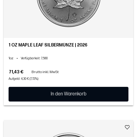
1 OZ MAPLE LEAF SILBERMÜNZE | 2026
1oz
•
Verfügbarkeit
: 7,580
71,43 €
Brutto inkl. MwSt
Aufgeld: 4,30 € (7,72%)
In den Warenkorb