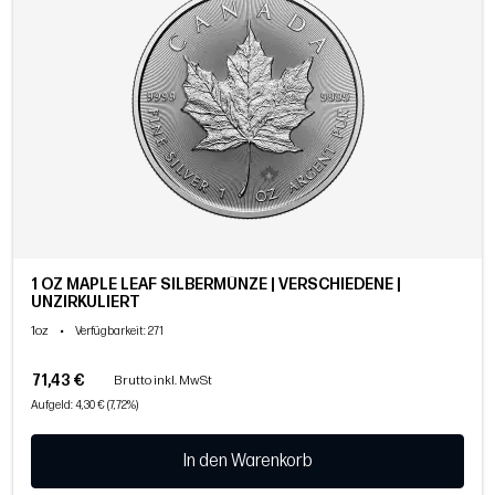
1 OZ MAPLE LEAF SILBERMÜNZE | VERSCHIEDENE |
UNZIRKULIERT
1oz
•
Verfügbarkeit
: 271
71,43 €
Brutto inkl. MwSt
Aufgeld: 4,30 € (7,72%)
In den Warenkorb