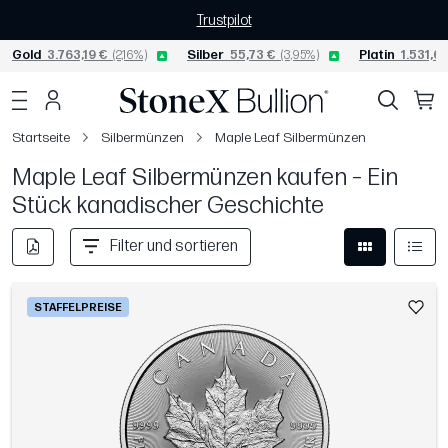
Trustpilot
Gold
3.763,19 €
(2,16%)
Silber
55,73 €
(3,95%)
Platin
1.531,61
Startseite
Silbermünzen
Maple Leaf Silbermünzen
Maple Leaf Silbermünzen kaufen – Ein
Stück kanadischer Geschichte
Filter und sortieren
STAFFELPREISE