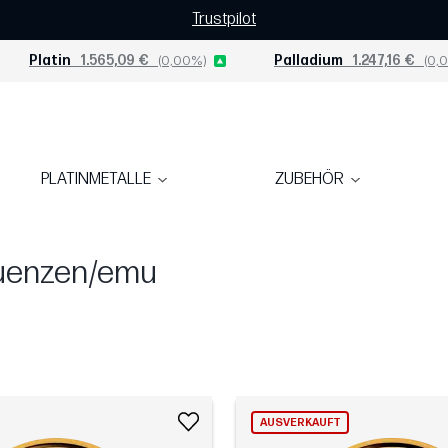
Trustpilot
Platin
1.565,09 €
(0,00%)
Palladium
1.247,16 €
(0,0
PLATINMETALLE
ZUBEHÖR
uenzen/emu
AUSVERKAUFT