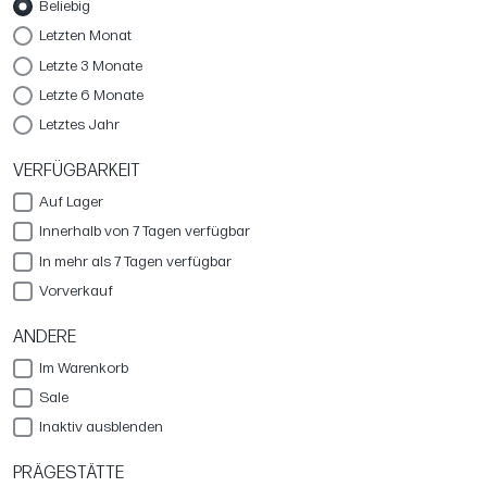
Beliebig
Letzten Monat
Letzte 3 Monate
Letzte 6 Monate
Letztes Jahr
VERFÜGBARKEIT
Auf Lager
Innerhalb von 7 Tagen verfügbar
In mehr als 7 Tagen verfügbar
Vorverkauf
ANDERE
Im Warenkorb
Sale
Inaktiv ausblenden
PRÄGESTÄTTE