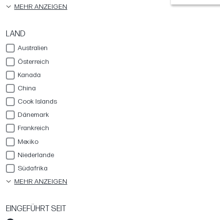
MEHR ANZEIGEN
LAND
Australien
Österreich
Kanada
China
Cook Islands
Dänemark
Frankreich
Mexiko
Niederlande
Südafrika
MEHR ANZEIGEN
EINGEFÜHRT SEIT