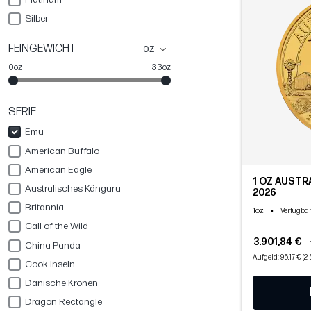
Silber
FEINGEWICHT
oz
0oz
33oz
SERIE
Emu
American Buffalo
American Eagle
1 OZ AUSTR
Australisches Känguru
2026
Britannia
1oz
•
Verfügbar
Call of the Wild
3.901,84 €
China Panda
Aufgeld: 95,17 € (2
Cook Inseln
Dänische Kronen
Dragon Rectangle