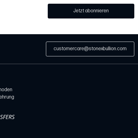
Jetzt abonnieren
customercare@stonexbullion.com
hoden
lehrung