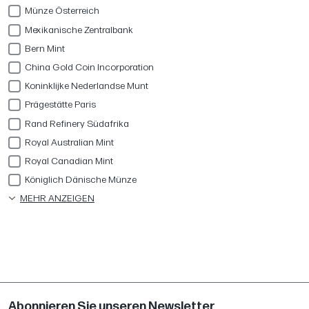
Münze Österreich
Mexikanische Zentralbank
Bern Mint
China Gold Coin Incorporation
Koninklijke Nederlandse Munt
Prägestätte Paris
Rand Refinery Südafrika
Royal Australian Mint
Royal Canadian Mint
Königlich Dänische Münze
MEHR ANZEIGEN
Abonnieren Sie unseren Newsletter