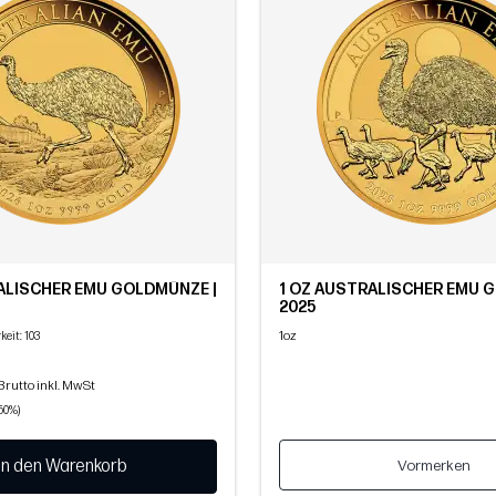
ALISCHER EMU GOLDMÜNZE |
1 OZ AUSTRALISCHER EMU 
2025
1oz
keit
: 103
Brutto inkl. MwSt
,50%)
In den Warenkorb
Vormerken