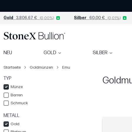
Gold
3.806,67 €
(0,00%)
Silber
60,00 €
(0,01%)
NEU
GOLD
SILBER
Startseite
Goldmünzen
Emu
Goldm
TYP
Münze
Barren
Schmuck
METALL
Gold
Platinum