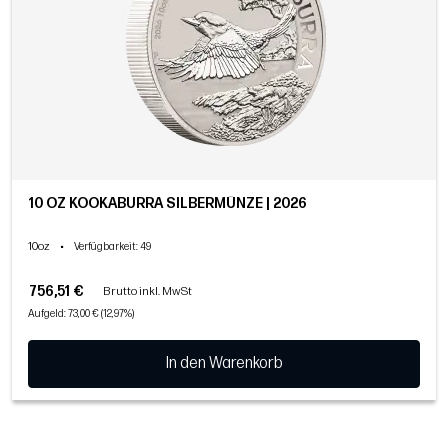
10 OZ KOOKABURRA SILBERMÜNZE | 2026
10oz
•
Verfügbarkeit
: 49
756,51 €
Brutto inkl. MwSt
Aufgeld: 73,00 € (12,97%)
In den Warenkorb