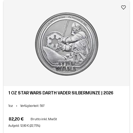
1 OZ STAR WARS DARTH VADER SILBERMÜNZE | 2026
1oz
•
Verfügbarkeit
: 597
82,20 €
Brutto inkl. MwSt
Aufgeld: 12,80 € (22,75%)