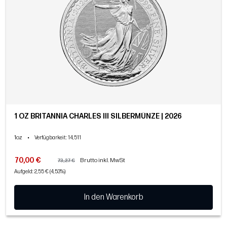
1 OZ BRITANNIA CHARLES III SILBERMÜNZE | 2026
1oz
•
Verfügbarkeit
: 14,511
70,00 €
Brutto inkl. MwSt
73,27 €
Aufgeld: 2,55 € (4,53%)
In den Warenkorb