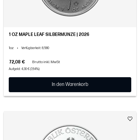
1 OZ MAPLE LEAF SILBERMÜNZE | 2026
1oz
•
Verfügbarkeit
: 8,580
72,08 €
Brutto inkl. MwSt
Aufgeld: 4,30 € (7,64%)
In den Warenkorb