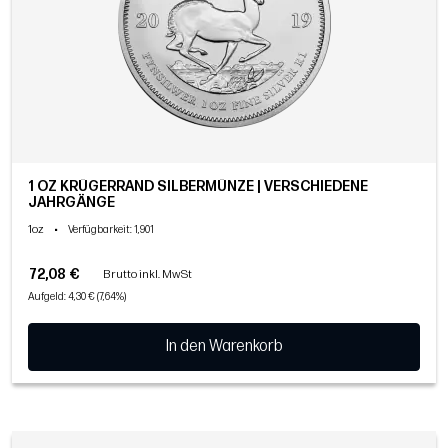
1 OZ KRÜGERRAND SILBERMÜNZE | VERSCHIEDENE
JAHRGÄNGE
1oz
•
Verfügbarkeit
: 1,901
72,08 €
Brutto inkl. MwSt
Aufgeld: 4,30 € (7,64%)
In den Warenkorb