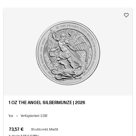
1 OZ THE ANGEL SILBERMÜNZE | 2026
1oz
•
Verfügbarkeit
: 2,332
73,57 €
Brutto inkl. MwSt