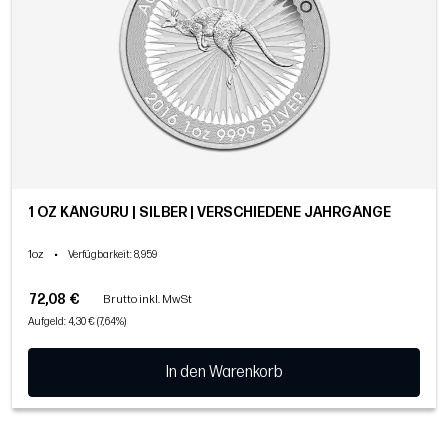
1 OZ KÄNGURU | SILBER | VERSCHIEDENE JAHRGÄNGE
1oz
•
Verfügbarkeit
: 8,959
72,08 €
Brutto inkl. MwSt
Aufgeld: 4,30 € (7,64%)
In den Warenkorb