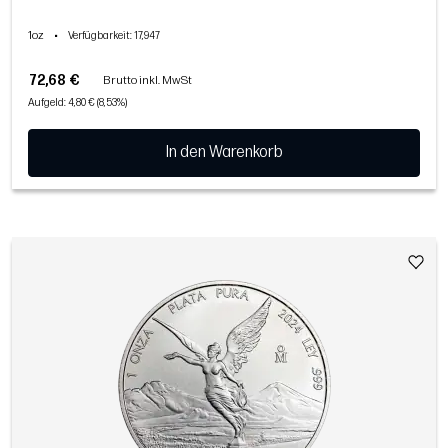
1oz
•
Verfügbarkeit
: 17,947
72,68 €
Brutto inkl. MwSt
Aufgeld: 4,80 € (8,53%)
In den Warenkorb