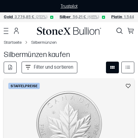
Trustpilot
Gold
3.776,85 €
(2,53%)
Silber
56,21 €
(4,85%)
Platin
1.544,5
Startseite
Silbermünzen
Silbermünzen kaufen
Filter und sortieren
STAFFELPREISE