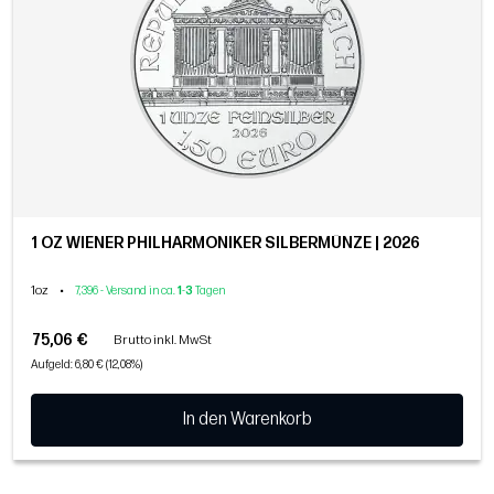
1 OZ WIENER PHILHARMONIKER SILBERMÜNZE | 2026
1oz
•
7,396 - Versand in ca.
1
-
3
Tagen
75,06 €
Brutto inkl. MwSt
Aufgeld: 6,80 € (12,08%)
In den Warenkorb