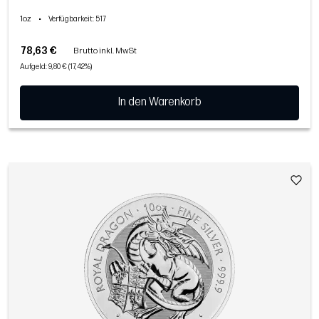
1oz
•
Verfügbarkeit
: 517
78,63 €
Brutto inkl. MwSt
Aufgeld: 9,80 € (17,42%)
In den Warenkorb