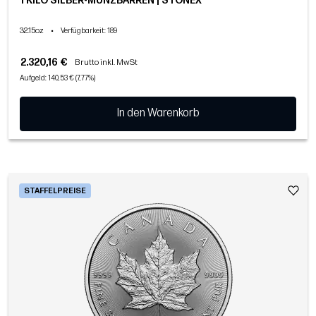
1 KILO SILBER-MÜNZBARREN | STONEX
32.15oz
•
Verfügbarkeit
: 189
2.320,16 €
Brutto inkl. MwSt
Aufgeld: 140,53 € (7,77%)
In den Warenkorb
STAFFELPREISE