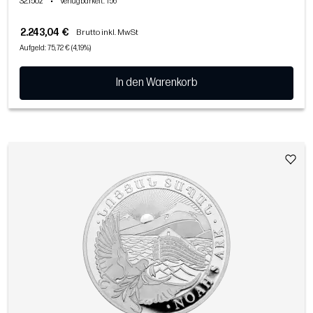
32.15oz
•
Verfügbarkeit
: 156
2.243,04 €
Brutto inkl. MwSt
Aufgeld: 75,72 € (4,19%)
In den Warenkorb