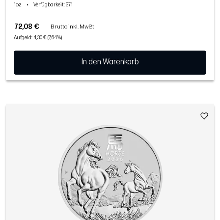
1oz
•
Verfügbarkeit
: 271
72,08 €
Brutto inkl. MwSt
Aufgeld: 4,30 € (7,64%)
In den Warenkorb