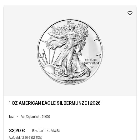
1 OZ AMERICAN EAGLE SILBERMÜNZE | 2026
1oz
•
Verfügbarkeit
: 21,069
82,20 €
Brutto inkl. MwSt
Aufgeld: 12,80 € (22,75%)