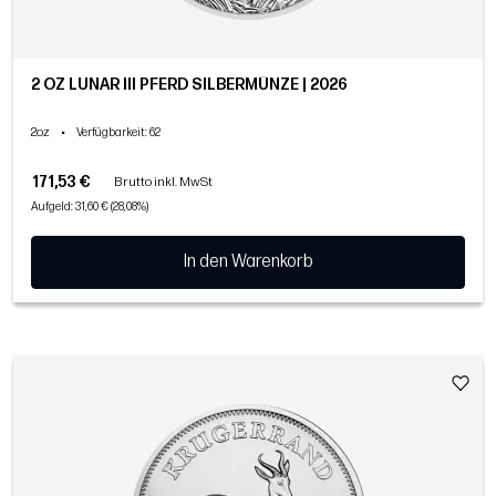
2 OZ LUNAR III PFERD SILBERMÜNZE | 2026
2oz
•
Verfügbarkeit
: 62
171,53 €
Brutto inkl. MwSt
Aufgeld: 31,60 € (28,08%)
In den Warenkorb