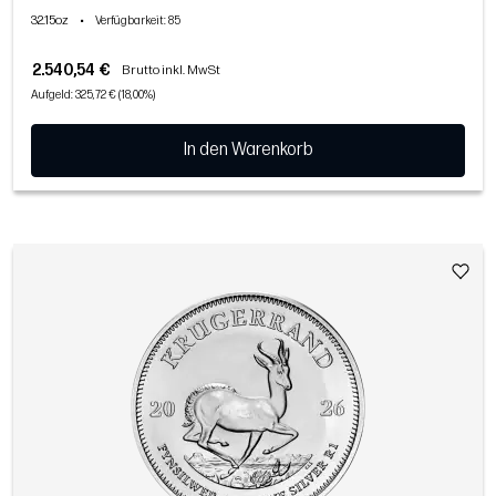
32.15oz
•
Verfügbarkeit
: 85
2.540,54 €
Brutto inkl. MwSt
Aufgeld: 325,72 € (18,00%)
In den Warenkorb