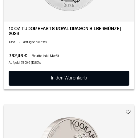
10 OZ TUDOR BEASTS ROYAL DRAGON SILBERMÜNZE |
2026
10oz
•
Verfügbarkeit
: 58
762,46 €
Brutto inkl. MwSt
Aufgeld: 78,00 € (13,86%)
In den Warenkorb