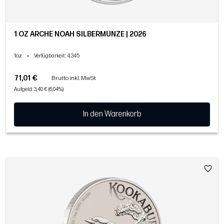
1 OZ ARCHE NOAH SILBERMÜNZE | 2026
1oz
•
Verfügbarkeit
: 4,345
71,01 €
Brutto inkl. MwSt
Aufgeld: 3,40 € (6,04%)
In den Warenkorb