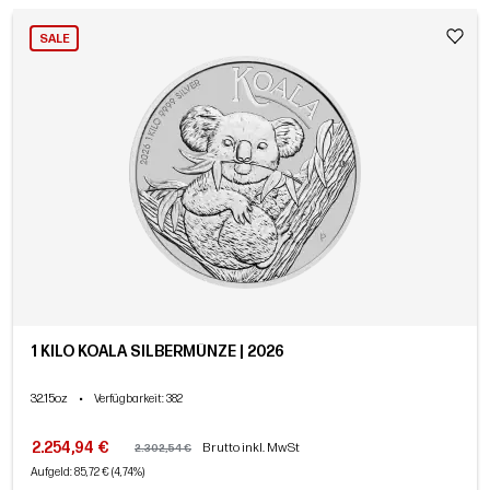
SALE
1 KILO KOALA SILBERMÜNZE | 2026
32.15oz
•
Verfügbarkeit
: 382
2.254,94 €
Brutto inkl. MwSt
2.302,54 €
Aufgeld: 85,72 € (4,74%)