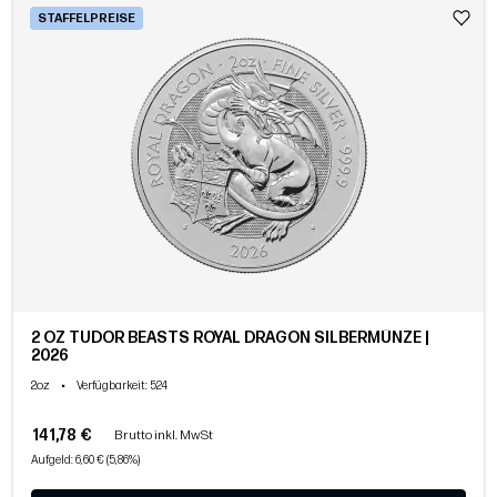
STAFFELPREISE
2 OZ TUDOR BEASTS ROYAL DRAGON SILBERMÜNZE |
2026
2oz
•
Verfügbarkeit
: 524
141,78 €
Brutto inkl. MwSt
Aufgeld: 6,60 € (5,86%)