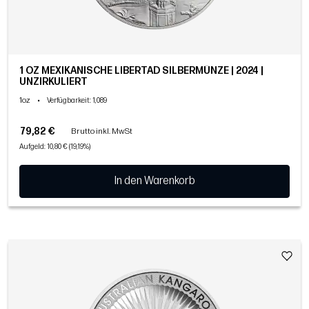
1 OZ MEXIKANISCHE LIBERTAD SILBERMÜNZE | 2024 |
UNZIRKULIERT
1oz
•
Verfügbarkeit
: 1,089
79,82 €
Brutto inkl. MwSt
Aufgeld: 10,80 € (19,19%)
In den Warenkorb