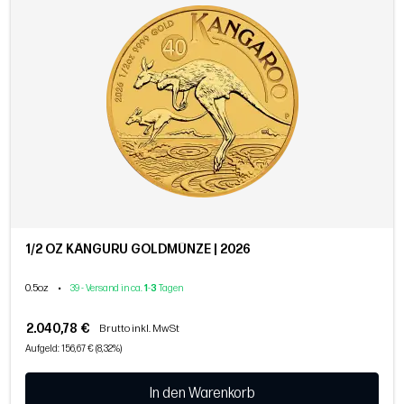
1/2 OZ KÄNGURU GOLDMÜNZE | 2026
0.5oz
•
39 - Versand in ca.
1
-
3
Tagen
2.040,78 €
Brutto inkl. MwSt
Aufgeld: 156,67 € (8,32%)
In den Warenkorb