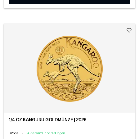
1/4 OZ KÄNGURU GOLDMÜNZE | 2026
0.25oz
•
84 - Versand in ca.
1
-
3
Tagen