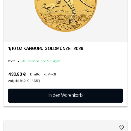
1/10 OZ KÄNGURU GOLDMÜNZE | 2026
0.1oz
•
233 - Versand in ca.
1
-
3
Tagen
430,83 €
Brutto inkl. MwSt
Aufgeld: 54,01 € (14,33%)
In den Warenkorb