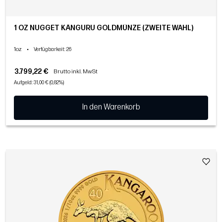
1 OZ NUGGET KÄNGURU GOLDMÜNZE (ZWEITE WAHL)
1oz
•
Verfügbarkeit
: 26
3.799,22 €
Brutto inkl. MwSt
Aufgeld: 31,00 € (0,82%)
In den Warenkorb