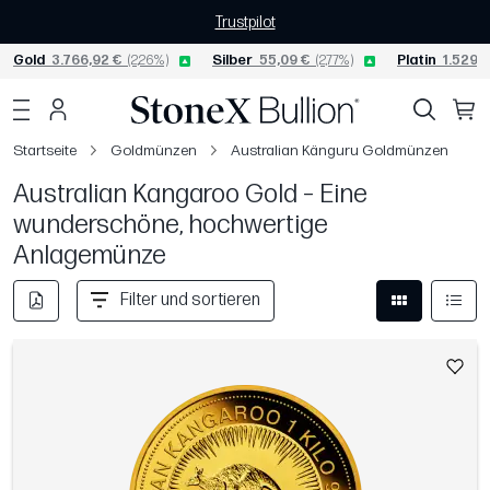
Trustpilot
Gold
3.766,92 €
(2,26%)
Silber
55,09 €
(2,77%)
Platin
1.529,9
Startseite
Goldmünzen
Australian Känguru Goldmünzen
Australian Kangaroo Gold – Eine
wunderschöne, hochwertige
Anlagemünze
Filter und sortieren