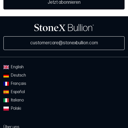
Jetzt abonnieren
customercare@stonexbullion.com
English
Deutsch
Français
Español
Italiano
Polski
Über uns