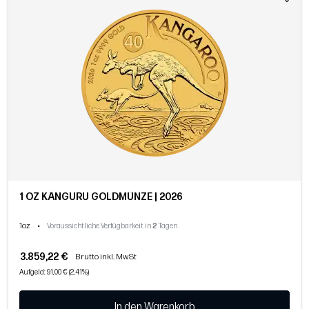
1 OZ KÄNGURU GOLDMÜNZE | 2026
1oz
•
Voraussichtliche Verfügbarkeit in
2
Tagen
3.859,22 €
Brutto inkl. MwSt
Aufgeld: 91,00 € (2,41%)
In den Warenkorb