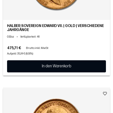
HALBER SOVEREIGN EDWARD VII. | GOLD | VERSCHIEDENE
JAHRGÄNGE
0.12oz
•
Verfügbarkeit
: 46
475,71 €
Brutto inkl. MwSt
Aufgeld: 35,24 € (8,00%)
In den Warenkorb