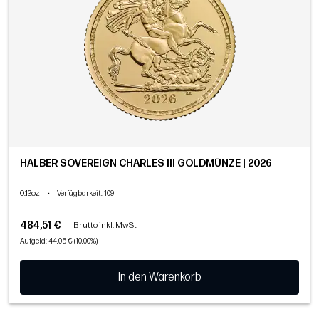
HALBER SOVEREIGN CHARLES III GOLDMÜNZE | 2026
0.12oz
•
Verfügbarkeit
: 109
484,51 €
Brutto inkl. MwSt
Aufgeld: 44,05 € (10,00%)
In den Warenkorb