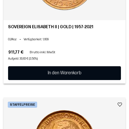
SOVEREIGN ELISABETH II | GOLD | 1957-2021
0.24oz
•
Verfügbarkeit
: 1,609
911,77 €
Brutto inkl. MwSt
Aufgeld: 30,83 € (3,50%)
In den Warenkorb
STAFFELPREISE