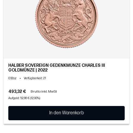
HALBER SOVEREIGN GEDENKMÜNZE CHARLES III
GOLDMÜNZE | 2022
0.12oz
•
Verfügbarkeit
: 21
493,32 €
Brutto inkl. MwSt
Aufgeld: 52,86 € (12,00%)
In den Warenkorb