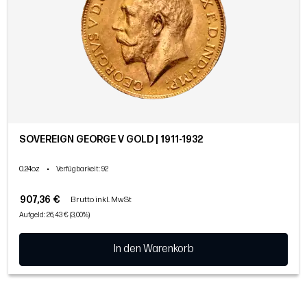
SOVEREIGN GEORGE V GOLD | 1911-1932
0.24oz
•
Verfügbarkeit
: 92
907,36 €
Brutto inkl. MwSt
Aufgeld: 26,43 € (3,00%)
In den Warenkorb