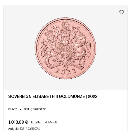
SOVEREIGN ELISABETH II GOLDMÜNZE | 2022
0.24oz
•
Verfügbarkeit
: 96
1.013,08 €
Brutto inkl. MwSt
Aufgeld: 132,14 € (15,00%)