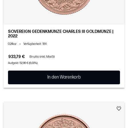
SOVEREIGN GEDENKMÜNZE CHARLES III GOLDMÜNZE |
2022
0.24oz
•
Verfügbarkeit
: 184
933,79 €
Brutto inkl. MwSt
Aufgeld: 52,86 € (6,00%)
In den Warenkorb