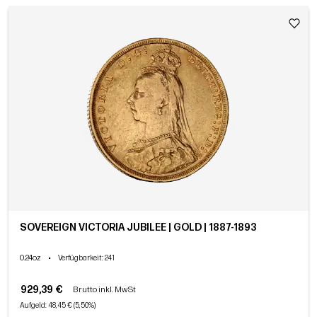
SOVEREIGN VICTORIA JUBILEE | GOLD | 1887-1893
0.24oz
•
Verfügbarkeit
: 241
929,39 €
Brutto inkl. MwSt
Aufgeld: 48,45 € (5,50%)