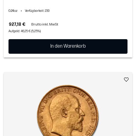
0.24oz
•
Verfügbarkeit
: 230
927,18 €
Brutto inkl. MwSt
Aufgeld: 46,25 € (5,25%)
In den Warenkorb