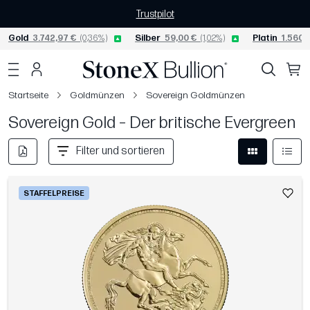
Trustpilot
Gold
3.742,97 €
(0,36%)
Silber
59,00 €
(1,02%)
Platin
1.560,
Startseite
Goldmünzen
Sovereign Goldmünzen
Sovereign Gold – Der britische Evergreen
Filter und sortieren
STAFFELPREISE