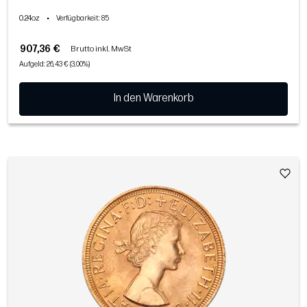
0.24oz
•
Verfügbarkeit
: 85
907,36 €
Brutto inkl. MwSt
Aufgeld: 26,43 € (3,00%)
In den Warenkorb