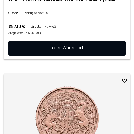
VIERTEL SOVEREIGN CHARLES III GOLDMÜNZE | 2024
0.06oz
•
Verfügbarkeit
: 20
287,10 €
Brutto inkl. MwSt
Aufgeld: 66,25 € (30,00%)
In den Warenkorb