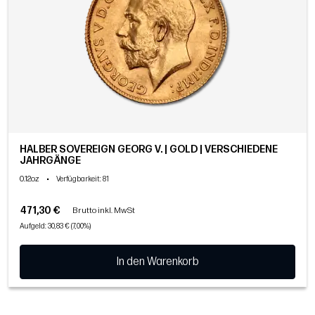
HALBER SOVEREIGN GEORG V. | GOLD | VERSCHIEDENE
JAHRGÄNGE
0.12oz
•
Verfügbarkeit
: 81
471,30 €
Brutto inkl. MwSt
Aufgeld: 30,83 € (7,00%)
In den Warenkorb