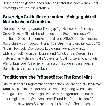
Ursprungsland gesetzliches Zahlungsmittel sind oder waren — der
Sovereign erfüllt diese Kriterien.
Sovereign Goldmünzen kaufen – Anlagegold mit
historischem Charakter
Der erste Sovereign wurde 1489 geprägt. Seit der Einführung des
Crown Gold im 16. Jahrhundert bestehen Sovereigns aus 22-
karätigem Gold mit einem Feingehalt von 916,7/1000. Der klassische
Sovereign wiegt insgesamt rund 7,98 Gramm und enthält etwa 7,32
Gramm Feingold. Die robuste Legierung macht die Münze
widerstandsfähig gegen Kratzer und Abnutzungen. Wegen ihrer
historischen Motive sind die Sovereign Goldmünzen nicht nur als
Wertanlage oder Geschenk interessant, sondern lassen auch
Sammlerherzen höherschlagen.
Traditionsreiche Prägestätte: The Royal Mint
Die traditionelle Prägestätte der britischen Sovereigns ist
The Royal
Mint
, wo bereits 1489 der erste Sovereign geprägt wurde. Die
heutige Form des Sovereigns wurde 1817 eingeführt und hatte
ursprünglich einen Wert von einem Pfund. Im 19. und frühen 20.
Jahrhundert wurden Sovereigns nicht nur in Großbritannien,