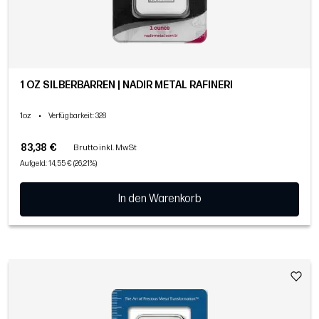
1 OZ SILBERBARREN | NADIR METAL RAFINERI
1oz
•
Verfügbarkeit
: 328
83,38 €
Brutto inkl. MwSt
Aufgeld: 14,55 € (26,21%)
In den Warenkorb