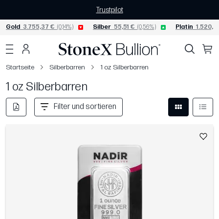
Trustpilot
Gold
3.755,37 €
(0,14%)
Silber
55,51 €
(0,56%)
Platin
1.520,01
Startseite
Silberbarren
1 oz Silberbarren
1 oz Silberbarren
Filter und sortieren