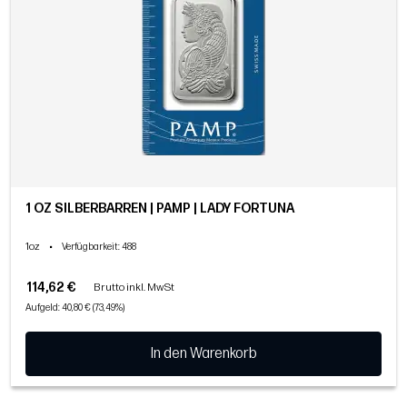
1 OZ SILBERBARREN | PAMP | LADY FORTUNA
1oz
•
Verfügbarkeit
: 488
114,62 €
Brutto inkl. MwSt
Aufgeld: 40,80 € (73,49%)
In den Warenkorb