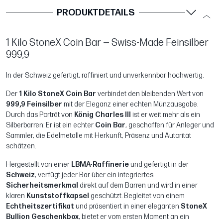
PRODUKTDETAILS
1 Kilo StoneX Coin Bar — Swiss-Made Feinsilber
999,9
In der Schweiz gefertigt, raffiniert und unverkennbar hochwertig.
Der
1 Kilo StoneX Coin Bar
verbindet den bleibenden Wert von
999,9 Feinsilber
mit der Eleganz einer echten Münzausgabe.
Durch das Porträt von
König Charles III
ist er weit mehr als ein
Silberbarren: Er ist ein echter
Coin Bar
, geschaffen für Anleger und
Sammler, die Edelmetalle mit Herkunft, Präsenz und Autorität
schätzen.
Hergestellt von einer
LBMA-Raffinerie
und gefertigt in der
Schweiz
, verfügt jeder Bar über ein integriertes
Sicherheitsmerkmal
direkt auf dem Barren und wird in einer
klaren
Kunststoffkapsel
geschützt. Begleitet von einem
Echtheitszertifikat
und präsentiert in einer eleganten
StoneX
Bullion Geschenkbox
, bietet er vom ersten Moment an ein