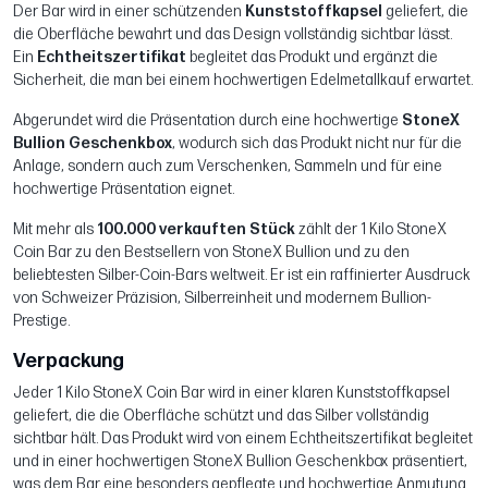
Der Bar wird in einer schützenden
Kunststoffkapsel
geliefert, die
die Oberfläche bewahrt und das Design vollständig sichtbar lässt.
Ein
Echtheitszertifikat
begleitet das Produkt und ergänzt die
Sicherheit, die man bei einem hochwertigen Edelmetallkauf erwartet.
Abgerundet wird die Präsentation durch eine hochwertige
StoneX
Bullion Geschenkbox
, wodurch sich das Produkt nicht nur für die
Anlage, sondern auch zum Verschenken, Sammeln und für eine
hochwertige Präsentation eignet.
Mit mehr als
100.000 verkauften Stück
zählt der 1 Kilo StoneX
Coin Bar zu den Bestsellern von StoneX Bullion und zu den
beliebtesten Silber-Coin-Bars weltweit. Er ist ein raffinierter Ausdruck
von Schweizer Präzision, Silberreinheit und modernem Bullion-
Prestige.
Verpackung
Jeder 1 Kilo StoneX Coin Bar wird in einer klaren Kunststoffkapsel
geliefert, die die Oberfläche schützt und das Silber vollständig
sichtbar hält. Das Produkt wird von einem Echtheitszertifikat begleitet
und in einer hochwertigen StoneX Bullion Geschenkbox präsentiert,
was dem Bar eine besonders gepflegte und hochwertige Anmutung