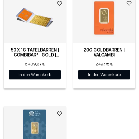
50 X 1G TAFELBARREN |
20G GOLDBARREN |
COMBIBAR® | GOLD |
VALCAMBI
VALCAMBI
6.409,37 €
2.497,75 €
In den Warenkorb
In den Warenkorb