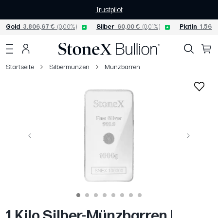
Trustpilot
Gold
3.806,67 €
(0,00%)
Silber
60,00 €
(0,01%)
Platin
1.565,
Startseite
Silbermünzen
Münzbarren
Vorige
Weiter
1 Kilo Silber-Münzbarren |