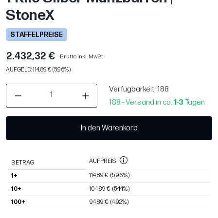
StoneX
STAFFELPREISE
2.432,32 €
Brutto inkl. MwSt
AUFGELD: 114,89 € (5,96%)
Verfügbarkeit
: 188
188 - Versand in ca.
1
-
3
Tagen
In den Warenkorb
AUFPREIS
BETRAG
114,89 €
(5,96%)
1+
10+
104,89 €
(5,44%)
100+
94,89 €
(4,92%)