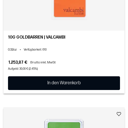
10G GOLDBARREN | VALCAMBI
0.32oz
•
Verfügbarkeit
: 610
1.253,87 €
Brutto inkl. MwSt
Aufgeld: 30,00 € (2,45%)
In den Warenkorb