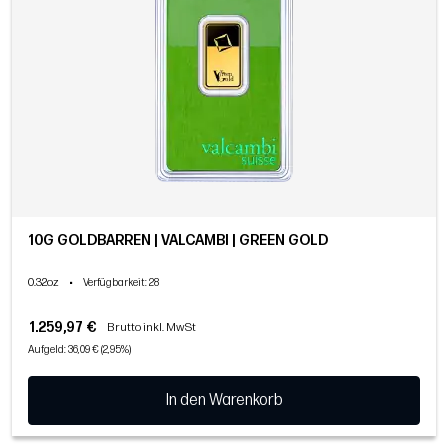
10G GOLDBARREN | VALCAMBI | GREEN GOLD
0.32oz
•
Verfügbarkeit
: 28
1.259,97 €
Brutto inkl. MwSt
Aufgeld: 36,09 € (2,95%)
In den Warenkorb