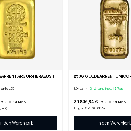
ARREN | ARGOR-HERAEUS |
250G GOLDBARREN | UMICO
8.04oz
•
gbarkeit
: 30
2 - Versand in ca.
1
-
3
Tagen
30.846,84 €
Brutto inkl. MwSt
Brutto inkl. MwSt
0,57%)
Aufgeld: 250,00 € (0,82%)
In den Warenkorb
In den Warenkor