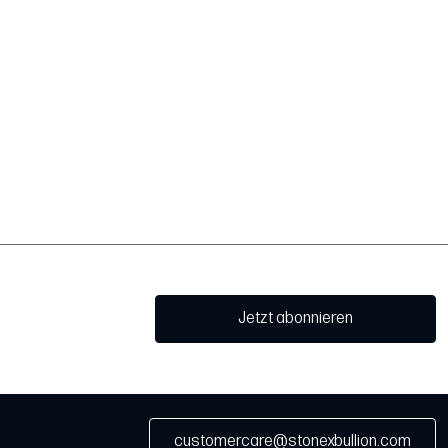
Jetzt abonnieren
customercare@stonexbullion.com