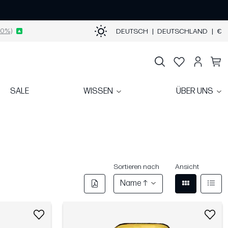
0%)
DEUTSCH
|
DEUTSCHLAND
|
€
SALE
WISSEN
ÜBER UNS
Sortieren nach
Ansicht
Name ↑