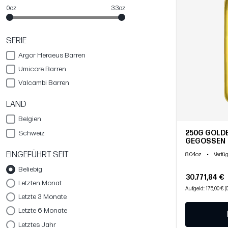
0oz
33oz
SERIE
Argor Heraeus Barren
Umicore Barren
Valcambi Barren
LAND
Belgien
250G GOLDB
Schweiz
GEGOSSEN
EINGEFÜHRT SEIT
8.04oz
•
Verfü
Beliebig
30.771,84 €
Letzten Monat
Aufgeld: 175,00 € (
Letzte 3 Monate
Letzte 6 Monate
Letztes Jahr