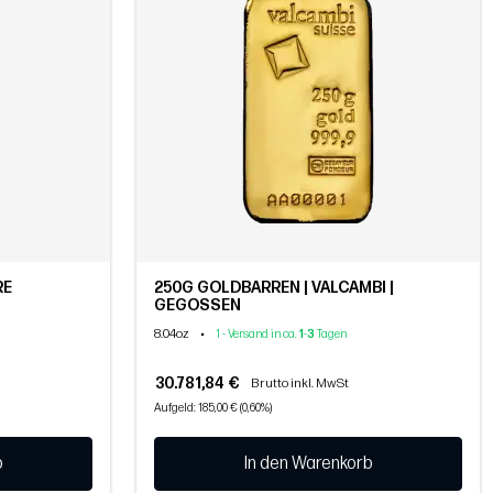
RE
250G GOLDBARREN | VALCAMBI |
GEGOSSEN
8.04oz
•
1 - Versand in ca.
1
-
3
Tagen
30.781,84 €
Brutto inkl. MwSt
Aufgeld: 185,00 € (0,60%)
b
In den Warenkorb