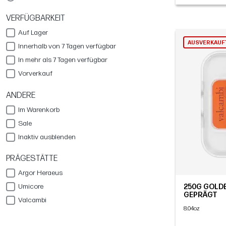
VERFÜGBARKEIT
Auf Lager
AUSVERKAUF
Innerhalb von 7 Tagen verfügbar
In mehr als 7 Tagen verfügbar
Vorverkauf
ANDERE
Im Warenkorb
Sale
Inaktiv ausblenden
PRÄGESTÄTTE
Argor Heraeus
Umicore
250G GOLDB
GEPRÄGT
Valcambi
8.04oz