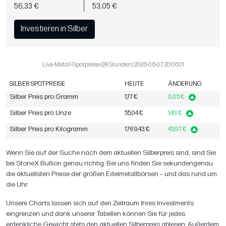
56,33 €
53,05 €
Investieren in Silber
Live-Metall-Spotpreise (24 Stunden): 2026-08-07 20:06:01
SILBER SPOTPREISE
HEUTE
ÄNDERUNG
Silber Preis pro Gramm
1,77 €
0,05 €
Silber Preis pro Unze
55,04 €
1,43 €
Silber Preis pro Kilogramm
1.769,43 €
45,97 €
Wenn Sie auf der Suche nach dem aktuellen Silberpreis sind, sind Sie
bei StoneX Bullion genau richtig. Bei uns finden Sie sekundengenau
die aktuellsten Preise der großen Edelmetallbörsen – und das rund um
die Uhr.
Unsere Charts lassen sich auf den Zeitraum Ihres Investments
eingrenzen und dank unserer Tabellen können Sie für jedes
erdenkliche Gewicht stets den aktuellen Silberpreis ablesen. Außerdem