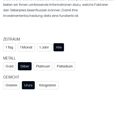
bieten wir Ihnen umfassende Informationen dazu, welche Faktoren
den Silberpreis beeinflussen können. Damit Ihre
Investmententscheidung stets eine fundierte ist.
ZEITRAUM
1 Tag
1 Monat
1 Jahr
Alle
METALL
Gold
Silber
Platinum
Palladium
GEWICHT
Gramm
Unze
Kilogramm