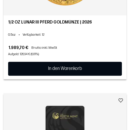
1/2 OZ LUNAR III PFERD GOLDMÜNZE | 2026
0.5oz
•
Verfügbarkeit
: 12
1.989,70 €
Brutto inkl. MwSt
Aufgeld: 126,94 € (6,81%)
In den Warenkorb