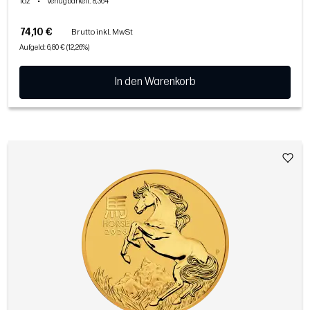
1oz
•
Verfügbarkeit
: 8,364
74,10 €
Brutto inkl. MwSt
Aufgeld: 6,80 € (12,26%)
In den Warenkorb