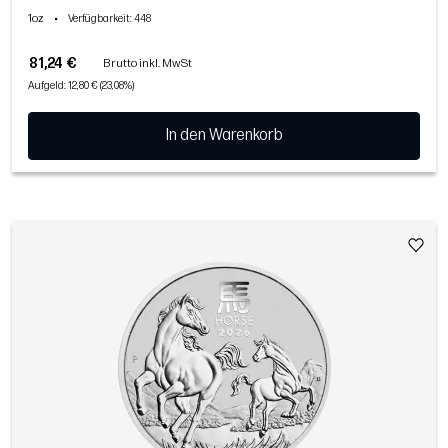
1oz
•
Verfügbarkeit
: 448
81,24 €
Brutto inkl. MwSt
Aufgeld: 12,80 € (23,08%)
In den Warenkorb