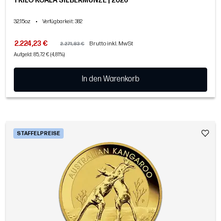
1 KILO KOALA SILBERMÜNZE | 2026
32.15oz
•
Verfügbarkeit
: 382
2.224,23 €
Brutto inkl. MwSt
2.271,83 €
Aufgeld: 85,72 € (4,81%)
In den Warenkorb
STAFFELPREISE