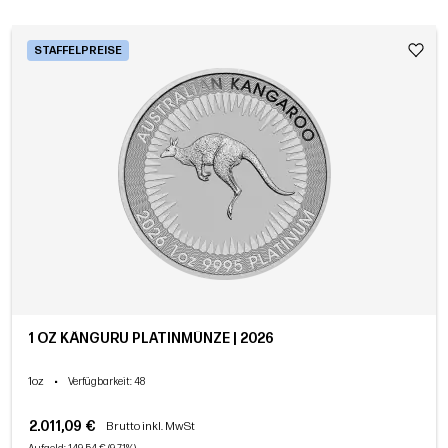
STAFFELPREISE
1 OZ KÄNGURU PLATINMÜNZE | 2026
1oz
•
Verfügbarkeit
: 48
2.011,09 €
Brutto inkl. MwSt