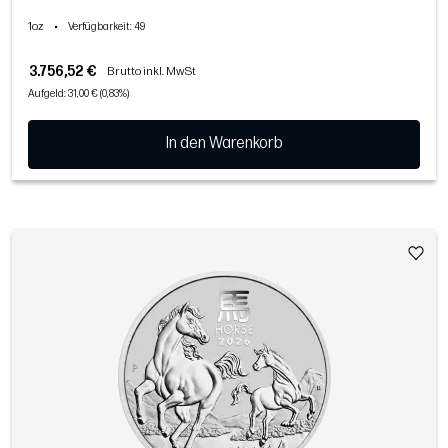
1oz
•
Verfügbarkeit
: 49
3.756,52 €
Brutto inkl. MwSt
Aufgeld: 31,00 € (0,83%)
In den Warenkorb