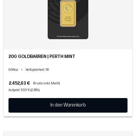
20G GOLDBARREN | PERTH MINT
0.64oz
•
Verfügbarkeit
: 56
2.452,63 €
Brutto inkl. MwSt
Aufgeld: 57,07 € (2,38%)
In den Warenkorb