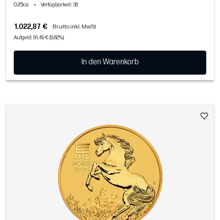
0.25oz
•
Verfügbarkeit
: 36
1.022,87 €
Brutto inkl. MwSt
Aufgeld: 91,49 € (9,82%)
In den Warenkorb