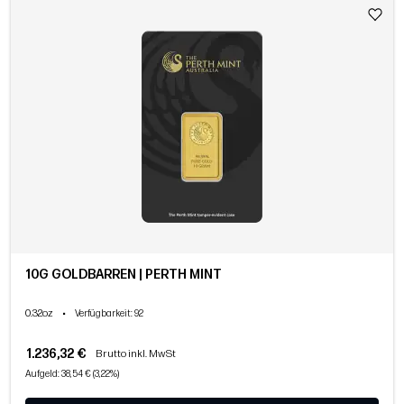
10G GOLDBARREN | PERTH MINT
0.32oz
•
Verfügbarkeit
: 92
1.236,32 €
Brutto inkl. MwSt
Aufgeld: 38,54 € (3,22%)