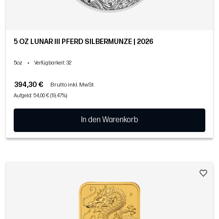
5 OZ LUNAR III PFERD SILBERMÜNZE | 2026
5oz
•
Verfügbarkeit
: 32
394,30 €
Brutto inkl. MwSt
Aufgeld: 54,00 € (19,47%)
In den Warenkorb