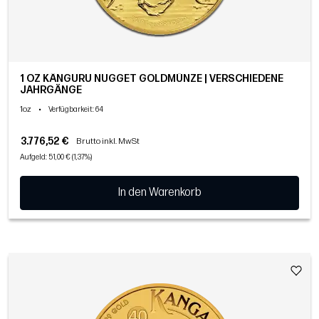
1 OZ KÄNGURU NUGGET GOLDMÜNZE | VERSCHIEDENE
JAHRGÄNGE
1oz
•
Verfügbarkeit
: 64
3.776,52 €
Brutto inkl. MwSt
Aufgeld: 51,00 € (1,37%)
In den Warenkorb