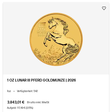
1 OZ LUNAR III PFERD GOLDMÜNZE | 2026
1oz
•
Verfügbarkeit
: 542
3.843,01 €
Brutto inkl. MwSt
Aufgeld: 117,49 € (3,15%)