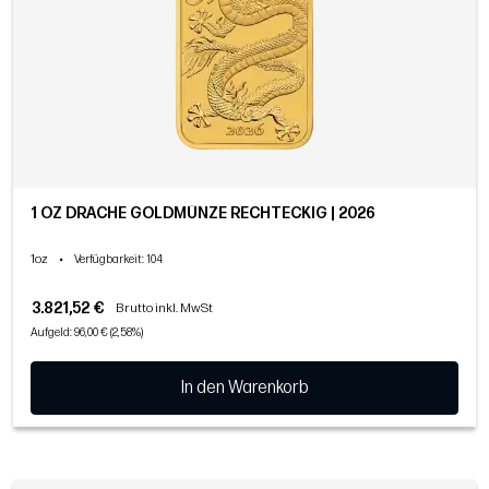
1 OZ DRACHE GOLDMÜNZE RECHTECKIG | 2026
1oz
•
Verfügbarkeit
: 104
3.821,52 €
Brutto inkl. MwSt
Aufgeld: 96,00 € (2,58%)
In den Warenkorb