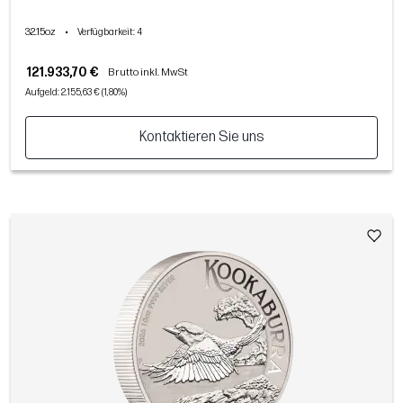
32.15oz
•
Verfügbarkeit
: 4
121.933,70 €
Brutto inkl. MwSt
Aufgeld: 2.155,63 € (1,80%)
Kontaktieren Sie uns