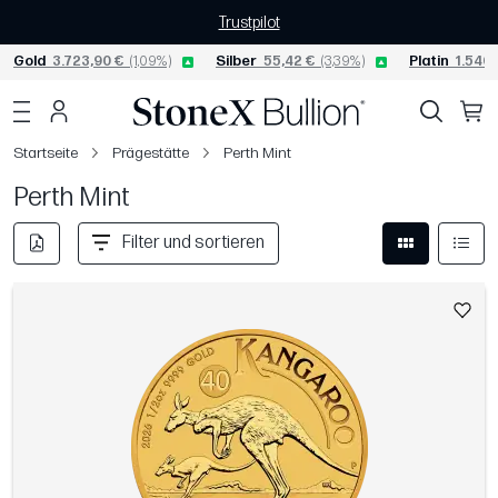
Trustpilot
Gold
3.723,90 €
(1,09%)
Silber
55,42 €
(3,39%)
Platin
1.540,
Startseite
Prägestätte
Perth Mint
Perth Mint
Filter und sortieren