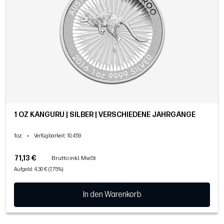
1 OZ KÄNGURU | SILBER | VERSCHIEDENE JAHRGÄNGE
1oz
•
Verfügbarkeit
: 10,459
71,13 €
Brutto inkl. MwSt
Aufgeld: 4,30 € (7,75%)
In den Warenkorb