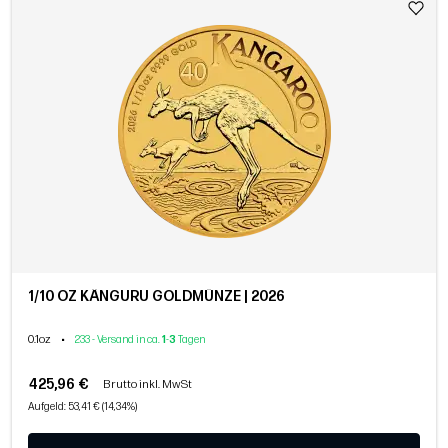
1/10 OZ KÄNGURU GOLDMÜNZE | 2026
0.1oz
•
233 - Versand in ca.
1
-
3
Tagen
425,96 €
Brutto inkl. MwSt
Aufgeld: 53,41 € (14,34%)