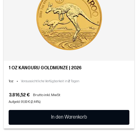
1 OZ KÄNGURU GOLDMÜNZE | 2026
1oz
•
Voraussichtliche Verfügbarkeit in
2
Tagen
3.816,52 €
Brutto inkl. MwSt
Aufgeld: 91,00 € (2,44%)
In den Warenkorb