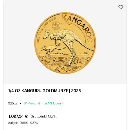
1/4 OZ KÄNGURU GOLDMÜNZE | 2026
0.25oz
•
84 - Versand in ca.
1
-
3
Tagen
1.027,54 €
Brutto inkl. MwSt
Aufgeld: 96,16 € (10,32%)