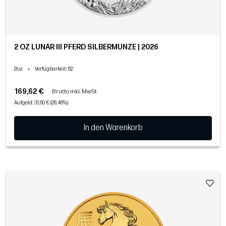
2 OZ LUNAR III PFERD SILBERMÜNZE | 2026
2oz
•
Verfügbarkeit
: 62
169,62 €
Brutto inkl. MwSt
Aufgeld: 31,60 € (28,48%)
In den Warenkorb