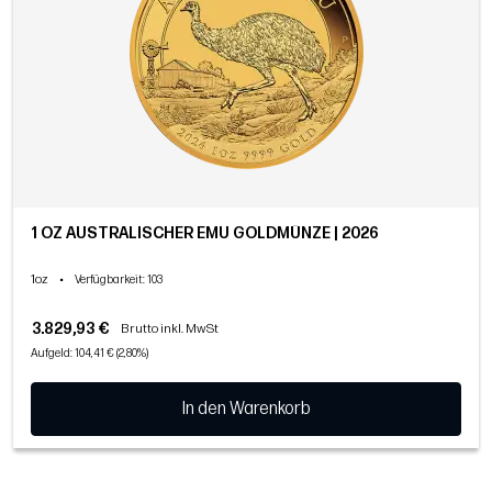
1 OZ AUSTRALISCHER EMU GOLDMÜNZE | 2026
1oz
•
Verfügbarkeit
: 103
3.829,93 €
Brutto inkl. MwSt
Aufgeld: 104,41 € (2,80%)
In den Warenkorb