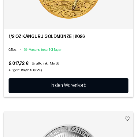
1/2 OZ KÄNGURU GOLDMÜNZE | 2026
0.5oz
•
39 - Versand in ca.
1
-
3
Tagen
2.017,72 €
Brutto inkl. MwSt
Aufgeld: 154,96 € (8,32%)
In den Warenkorb