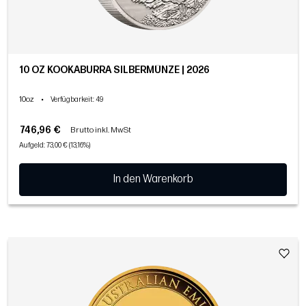
10 OZ KOOKABURRA SILBERMÜNZE | 2026
10oz
•
Verfügbarkeit
: 49
746,96 €
Brutto inkl. MwSt
Aufgeld: 73,00 € (13,16%)
In den Warenkorb