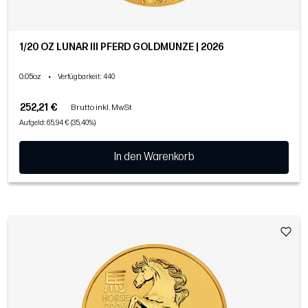
1/20 OZ LUNAR III PFERD GOLDMÜNZE | 2026
0.05oz
•
Verfügbarkeit
: 440
252,21 €
Brutto inkl. MwSt
Aufgeld: 65,94 € (35,40%)
In den Warenkorb