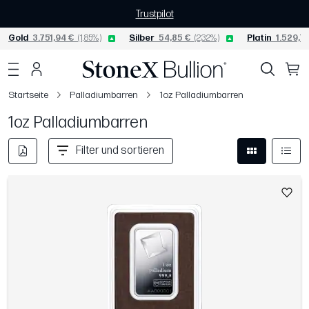
Trustpilot
Gold
3.751,94 €
(1,85%)
Silber
54,85 €
(2,32%)
Platin
1.529,71
Startseite
Palladiumbarren
1oz Palladiumbarren
1oz Palladiumbarren
Filter und sortieren