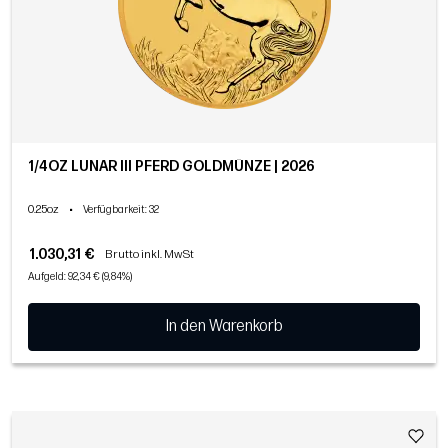
1/4OZ LUNAR III PFERD GOLDMÜNZE | 2026
0.25oz
•
Verfügbarkeit
: 32
1.030,31 €
Brutto inkl. MwSt
Aufgeld: 92,34 € (9,84%)
In den Warenkorb