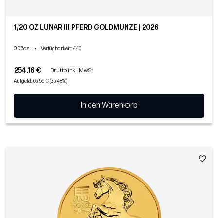
1/20 OZ LUNAR III PFERD GOLDMÜNZE | 2026
0.05oz
•
Verfügbarkeit
: 440
254,16 €
Brutto inkl. MwSt
Aufgeld: 66,56 € (35,48%)
In den Warenkorb