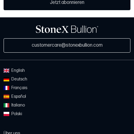
Jetzt abonnieren
customercare@stonexbullion.com
English
Deutsch
Français
Español
Italiano
Polski
Über uns