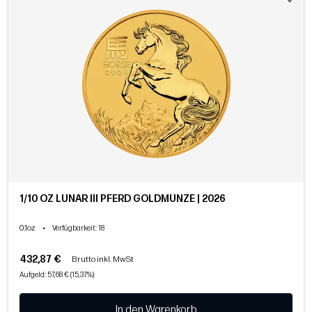
1/10 OZ LUNAR III PFERD GOLDMÜNZE | 2026
0.1oz
•
Verfügbarkeit
: 18
432,87 €
Brutto inkl. MwSt
Aufgeld: 57,68 € (15,37%)
In den Warenkorb