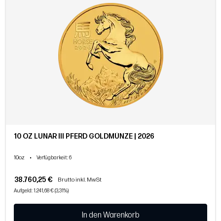
10 OZ LUNAR III PFERD GOLDMÜNZE | 2026
10oz
•
Verfügbarkeit
: 6
38.760,25 €
Brutto inkl. MwSt
Aufgeld: 1.241,68 € (3,31%)
In den Warenkorb