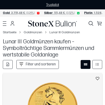
Trustpilot
Gold
3.751,48 €
(0,24%)
Silber
55,48 €
(0,52%)
Platin
1.528,5
Startseite
Goldmünzen
Lunar III Goldmünzen
Lunar III Goldmünzen kaufen –
Symbolträchtige Sammlermünzen und
wertstabile Goldanlage
Filter und sortieren