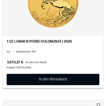
1 OZ LUNAR III PFERD GOLDMÜNZE | 2026
1oz
•
Verfügbarkeit
: 535
3.870,37 €
Brutto inkl. MwSt
Aufgeld: 118,51 € (3,16%)
In den Warenkorb