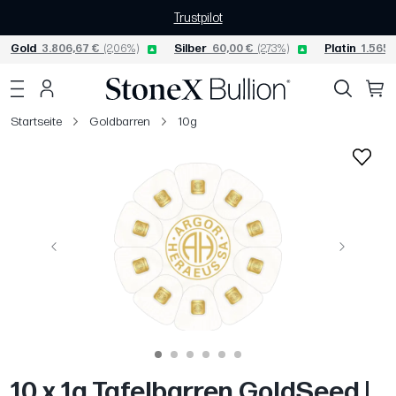
Trustpilot
Gold
3.806,67 €
(2,06%)
Silber
60,00 €
(2,73%)
Platin
1.565,
Startseite
Goldbarren
10g
Vorige
Weiter
10 x 1g Tafelbarren GoldSeed |