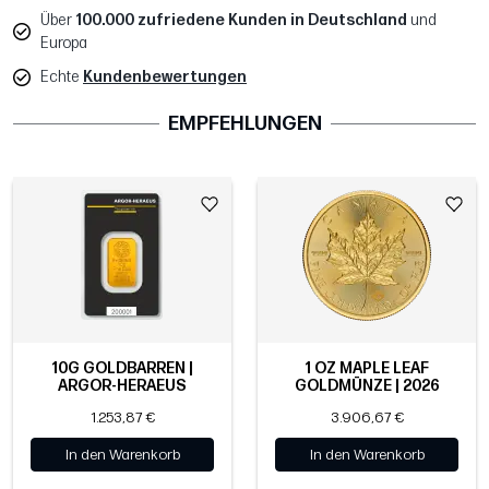
Über
100.000 zufriedene Kunden in Deutschland
und
Europa
Echte
Kundenbewertungen
EMPFEHLUNGEN
10G GOLDBARREN |
1 OZ MAPLE LEAF
ARGOR-HERAEUS
GOLDMÜNZE | 2026
1.253,87 €
3.906,67 €
In den Warenkorb
In den Warenkorb