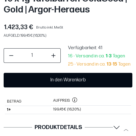
Gold | Argor-Heraeus
1.423,33 €
Brutto inkl. MwSt
AUFGELD: 199,45 € (16,30%)
Verfügbarkeit
: 41
16 - Versand in ca.
1
-
3
Tagen
25 - Versand in ca.
13
-
15
Tagen
In den Warenkorb
AUFPREIS
BETRAG
199,45 €
(16,30%)
1+
PRODUKTDETAILS