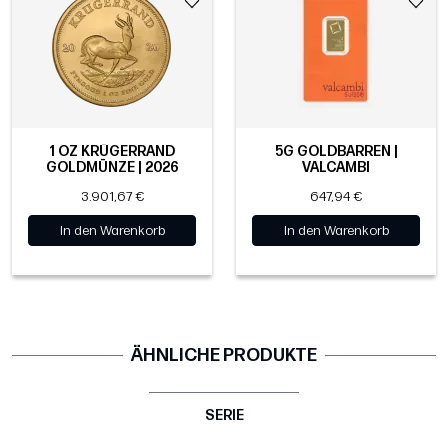
1 OZ KRÜGERRAND
5G GOLDBARREN |
GOLDMÜNZE | 2026
VALCAMBI
3.901,67 €
647,94 €
In den Warenkorb
In den Warenkorb
ÄHNLICHE PRODUKTE
SERIE