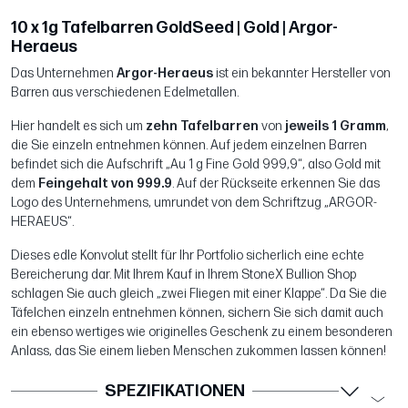
10 x 1g Tafelbarren GoldSeed | Gold | Argor-
Heraeus
Das Unternehmen
Argor-Heraeus
ist ein bekannter Hersteller von
Barren aus verschiedenen Edelmetallen.
Hier handelt es sich um
zehn Tafelbarren
von
jeweils 1 Gramm
,
die Sie einzeln entnehmen können. Auf jedem einzelnen Barren
befindet sich die Aufschrift „Au 1 g Fine Gold 999,9“, also Gold mit
dem
Feingehalt von 999.9
. Auf der Rückseite erkennen Sie das
Logo des Unternehmens, umrundet von dem Schriftzug „ARGOR-
HERAEUS“.
Dieses edle Konvolut stellt für Ihr Portfolio sicherlich eine echte
Bereicherung dar. Mit Ihrem Kauf in Ihrem StoneX Bullion Shop
schlagen Sie auch gleich „zwei Fliegen mit einer Klappe“. Da Sie die
Täfelchen einzeln entnehmen können, sichern Sie sich damit auch
ein ebenso wertiges wie originelles Geschenk zu einem besonderen
Anlass, das Sie einem lieben Menschen zukommen lassen können!
SPEZIFIKATIONEN