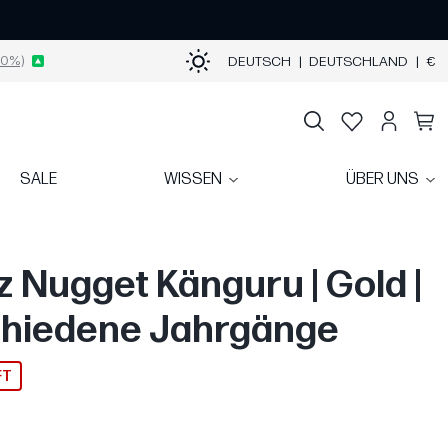
0%)
DEUTSCH
|
DEUTSCHLAND
|
€
SALE
WISSEN
ÜBER UNS
oz Nugget Känguru | Gold |
hiedene Jahrgänge
FT