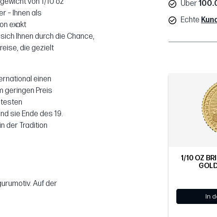
gewicht von 1/10 oz
Über
100.
r – Ihnen als
Echte
Kun
von exakt
ich Ihnen durch die Chance,
eise, die gezielt
ernational einen
m geringen Preis
ltesten
nd sie Ende des 19.
n der Tradition
1/10 OZ BR
GOLD
urumotiv. Auf der
In 