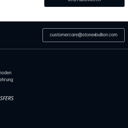
customercare@stonexbullion.com
hoden
lehrung