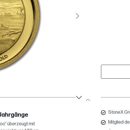
Weiter
StoneX Gro
 Jahrgänge
Mitglied d
roo“ überzeugt mit