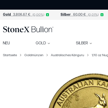
Gold
3.806,67 €
(0,00%)
Silber
60,00 €
(0,01%)
NEU
GOLD
SILBER
Startseite
Goldmünzen
Australisches Känguru
1/10 oz Nu