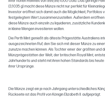
ihrer hohen Reinheit von 999,99/1000 Gold. Das geringe Fein
(3,1035 g) macht diese Münze nicht nur perfekt für Kleinanlege
Investor eröffnet sich damit auch die Möglichkeit, Portfolios 
festgelegtem Wert zusammenzustellen. Außerdem eröffnen s
diese Münze auch einzeln zu liquidieren, zusätzliche Kundenkr
in kleine Mengen investieren wollen.
Die Perth Mint genießt als älteste Prägestätte Australiens int
ausgezeichneten Ruf, den Sie sich mit dieser Münze zu eine
zunutze machen können. Als Tochter einer der größten und ä
Münzprägestätten der Welt, der britischen Royal Mint, entsta
Jahrhunderts und steht mit ihren hohen Standards bis heute i
ihrer Ursprünge.
Die Münze zeigt ein je nach Jahrgang unterschiedliches Käng
Rückseite ist das Profil von Königin Elizabeth II. aufgeprägt.