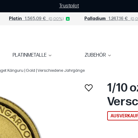
Trustpilot
Platin
1.565,09 €
(0,00%)
Palladium
1.247,16 €
(0,0
PLATINMETALLE
ZUBEHÖR
gget Känguru | Gold | Verschiedene Jahrgänge
1/10 
Versc
AUSVERKAU