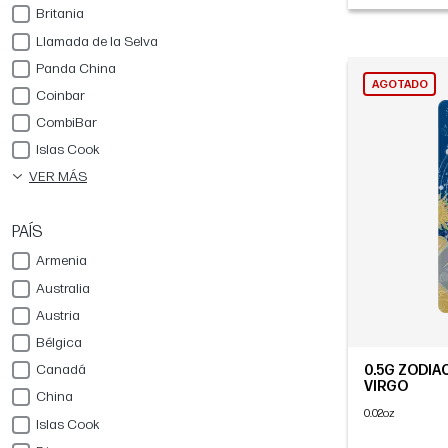
Britania
Llamada de la Selva
Panda China
AGOTADO
Coinbar
CombiBar
Islas Cook
VER MÁS
PAÍS
Armenia
Australia
Austria
Bélgica
Canadá
0.5G ZODIAC
VIRGO
China
0.02oz
Islas Cook