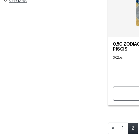
VER MÁS
0.5G ZODIAC
PISCIS
0.02oz
«
1
2