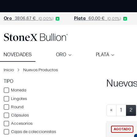
Oro
3806,67 €
(0,00%)
Plata
60,00 €
(0,01%)
NOVEDADES
ORO
PLATA
Inicio
Nuevos Productos
Nuevas 
TIPO
Moneda
Lingotes
Round
«
1
2
Cápsulas
Accesorios
AGOTADO
Cajas de coleccionistas