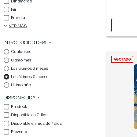
Dinamarca
Fiji
Francia
VER MÁS
INTRODUCIDO DESDE
Cualquiera
Último mes
AGOTADO
Los últimos 3 meses
Los últimos 6 meses
Último año
DISPONIBILIDAD
En stock
Disponible en 7 días
Disponible en más de 7 días
Preventa