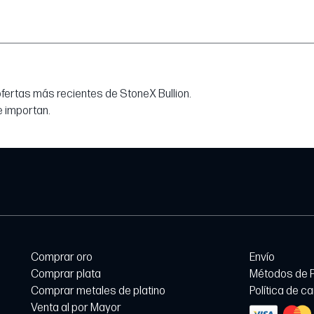
 ofertas más recientes de StoneX Bullion.
e importan.
Comprar oro
Envío
Comprar plata
Métodos de 
Comprar metales de platino
Política de c
Venta al por Mayor