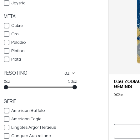
Joyería
METAL
Cobre
Oro
Paladio
Platino
Plata
PESO FINO
oz
0.5G ZODIAC
0oz
33oz
GÉMINIS
0.02oz
SERIE
American Buffalo
American Eagle
Lingotes Argor Heraeus
Canguro Australiano