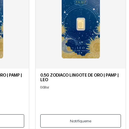
RO | PAMP |
0.5G ZODIACO LINGOTE DE ORO | PAMP |
LEO
0.02oz
Notifíqueme