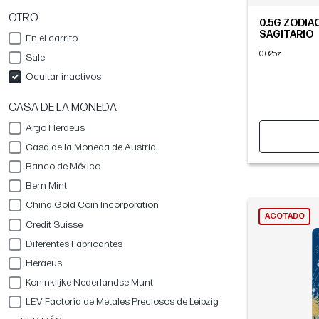
OTRO
0.5G ZODIAC
SAGITARIO
En el carrito
0.02oz
Sale
Ocultar inactivos
CASA DE LA MONEDA
Argo Heraeus
Casa de la Moneda de Austria
Banco de México
Bern Mint
China Gold Coin Incorporation
AGOTADO
Credit Suisse
Diferentes Fabricantes
Heraeus
Koninklijke Nederlandse Munt
LEV Factoría de Metales Preciosos de Leipzig