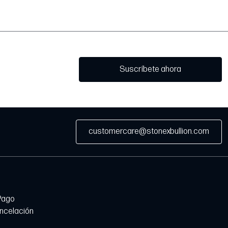
Suscríbete ahora
customercare@stonexbullion.com
Pago
ancelación