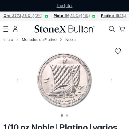
Trustpilot
Oro
3773,28 €
(2,43%)
Plata
56,24 €
(4,91%)
Platino
1543,10
Inicio
Monedas de Platino
Noble
Página anterior
Siguiente
1/10 oz Noble | Platino | varios