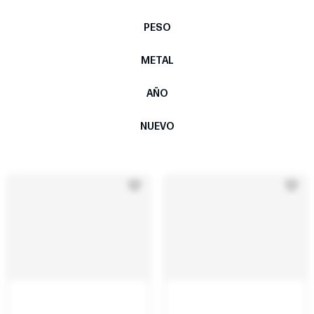
PESO
METAL
AÑO
NUEVO