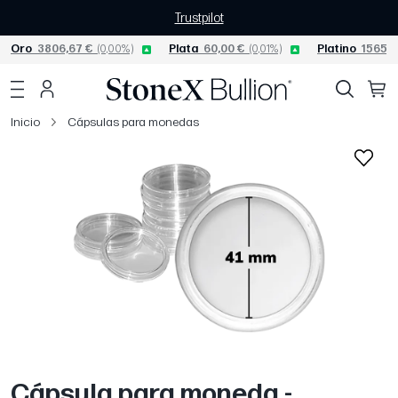
Trustpilot
Oro
3806,67 €
(0,00%)
Plata
60,00 €
(0,01%)
Platino
1565,0
Inicio
Cápsulas para monedas
Cápsula para moneda -