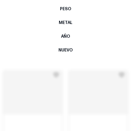
PESO
METAL
AÑO
NUEVO