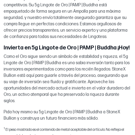
competitivos. Su 5g Lingote de Oro | PAMP | Buddha está
empaquetado de forma segura en un Ampolla para una máxima
seguridad, y nuestro envío totalmente asegurado garantiza que su
compra llegue en perfectas condiciones. Estamos orgullosos de
ofrecer precios transparentes, un servicio experto y una plataforma
de confianza para todas sus necesidades de Lingotess.
Invierta en 5g Lingote de Oro | PAMP | Buddha ¡Hoy!
Como el Oro sigue siendo un símbolo de estabilidad y riqueza, el 5g
Lingote de Oro | PAMP | Buddha es una sabia inversión tanto para los
inversores experimentados como para los recién llegados. StoneX
Bullion está aquí para guiarle a través del proceso, asegurando que
su viaje de inversión sea fluido y gratificante. Aproveche las
oportunidades del mercado actual e invierta en el valor duradero del
Oro, un activo atemporal que ha preservado la riqueza durante
siglos.
Pida hoy mismo su 5g Lingote de Oro | PAMP | Buddha a StoneX
Bullion y construya un futuro financiero más sólido.
1
El peso mostrado es el contenido de metal aceptable del artículo. No refleja el