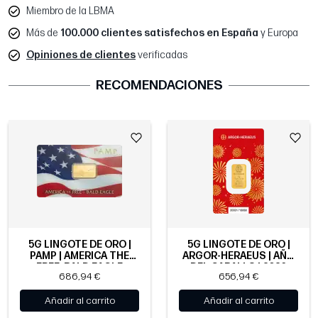
Miembro de la LBMA
Más de
100.000 clientes satisfechos en España
y Europa
Opiniones de clientes
verificadas
RECOMENDACIONES
5G LINGOTE DE ORO |
5G LINGOTE DE ORO |
PAMP | AMERICA THE
ARGOR-HERAEUS | AÑO
FREE: BALD EAGLE
DEL CABALLO | 2026
686,94 €
656,94 €
Añadir al carrito
Añadir al carrito