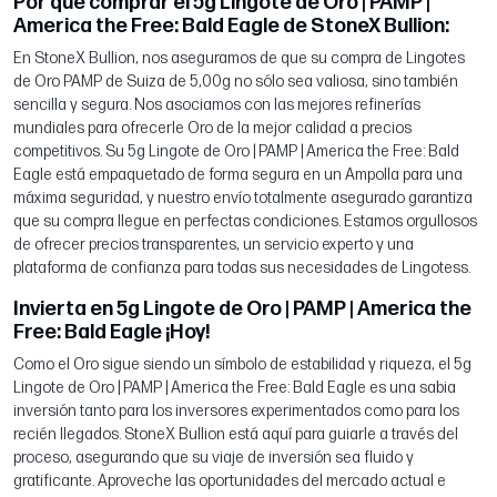
Por qué comprar el 5g Lingote de Oro | PAMP |
America the Free: Bald Eagle de StoneX Bullion:
En StoneX Bullion, nos aseguramos de que su compra de Lingotes
de Oro PAMP de Suiza de 5,00g no sólo sea valiosa, sino también
sencilla y segura. Nos asociamos con las mejores refinerías
mundiales para ofrecerle Oro de la mejor calidad a precios
competitivos. Su 5g Lingote de Oro | PAMP | America the Free: Bald
Eagle está empaquetado de forma segura en un Ampolla para una
máxima seguridad, y nuestro envío totalmente asegurado garantiza
que su compra llegue en perfectas condiciones. Estamos orgullosos
de ofrecer precios transparentes, un servicio experto y una
plataforma de confianza para todas sus necesidades de Lingotess.
Invierta en 5g Lingote de Oro | PAMP | America the
Free: Bald Eagle ¡Hoy!
Como el Oro sigue siendo un símbolo de estabilidad y riqueza, el 5g
Lingote de Oro | PAMP | America the Free: Bald Eagle es una sabia
inversión tanto para los inversores experimentados como para los
recién llegados. StoneX Bullion está aquí para guiarle a través del
proceso, asegurando que su viaje de inversión sea fluido y
gratificante. Aproveche las oportunidades del mercado actual e