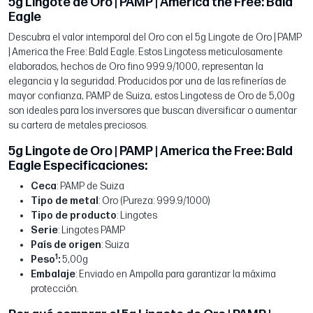
5g Lingote de Oro | PAMP | America the Free: Bald
Eagle
Descubra el valor intemporal del Oro con el 5g Lingote de Oro | PAMP
| America the Free: Bald Eagle. Estos Lingotess meticulosamente
elaborados, hechos de Oro fino 999.9/1000, representan la
elegancia y la seguridad. Producidos por una de las refinerías de
mayor confianza, PAMP de Suiza, estos Lingotess de Oro de 5,00g
son ideales para los inversores que buscan diversificar o aumentar
su cartera de metales preciosos.
5g Lingote de Oro | PAMP | America the Free: Bald
Eagle Especificaciones:
Ceca
: PAMP de Suiza
Tipo de metal
: Oro (Pureza: 999.9/1000)
Tipo de producto
: Lingotes
Serie
: Lingotes PAMP
País de origen
: Suiza
1
Peso
:
5,00g
Embalaje
: Enviado en Ampolla para garantizar la máxima
protección.