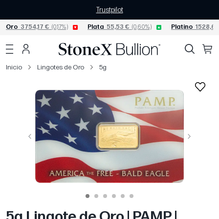
Trustpilot
Oro
3754,17 €
(0,17%)
Plata
55,53 €
(0,60%)
Platino
1528,64
Inicio
Lingotes de Oro
5g
Página anterior
Siguiente
5g Lingote de Oro | PAMP |