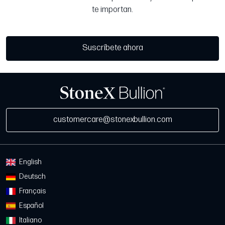
te importan.
Suscríbete ahora
customercare@stonexbullion.com
English
Deutsch
Français
Español
Italiano