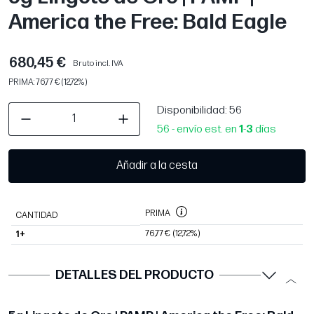
America the Free: Bald Eagle
680,45 €
Bruto incl. IVA
PRIMA: 76,77 € (12,72%)
Disponibilidad
: 56
56 - envío est. en
1
-
3
días
Añadir a la cesta
PRIMA
CANTIDAD
76,77 €
(12,72%)
1+
DETALLES DEL PRODUCTO