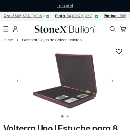
Trustpilot
Oro
3806,67 €
(0,00%)
Plata
60,00 €
(0,01%)
Platino
1565,0
Inicio
Comprar Cajas de Coleccionistas
Página anterior
Siguiente
Volterra Uno | Estuche para 8