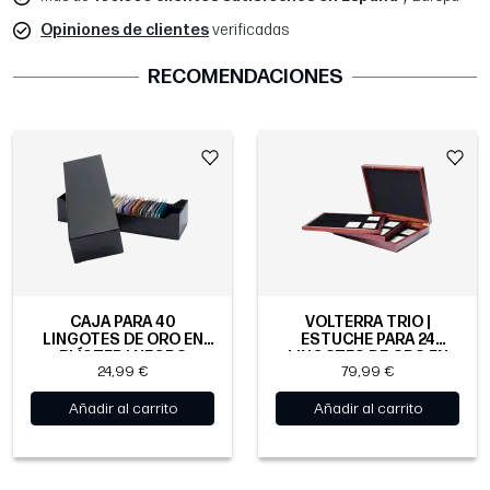
Opiniones de clientes
verificadas
RECOMENDACIONES
CAJA PARA 40
VOLTERRA TRIO |
LINGOTES DE ORO EN
ESTUCHE PARA 24
BLÍSTER | NEGRO
LINGOTES DE ORO EN
24,99 €
79,99 €
BLÍSTER
Añadir al carrito
Añadir al carrito