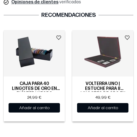
Opiniones de clientes
verificadas
RECOMENDACIONES
CAJA PARA 40
VOLTERRA UNO |
LINGOTES DE ORO EN
ESTUCHE PARA 8
BLÍSTER | NEGRO
LINGOTES DE ORO EN
24,99 €
49,99 €
BLÍSTER
Añadir al carrito
Añadir al carrito