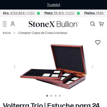
Trustpilot
Oro
3723,66 €
(1,08%)
Plata
55,41 €
(3,36%)
Platino
1540,49
Inicio
Comprar Cajas de Coleccionistas
Página anterior
Siguiente
Volterra Trio | Estuche para 24