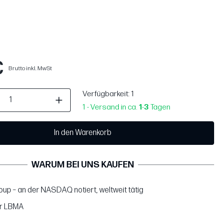
€
Brutto inkl. MwSt
Verfügbarkeit
: 1
1 - Versand in ca.
1
-
3
Tagen
In den Warenkorb
WARUM BEI UNS KAUFEN
up – an der NASDAQ notiert, weltweit tätig
er LBMA