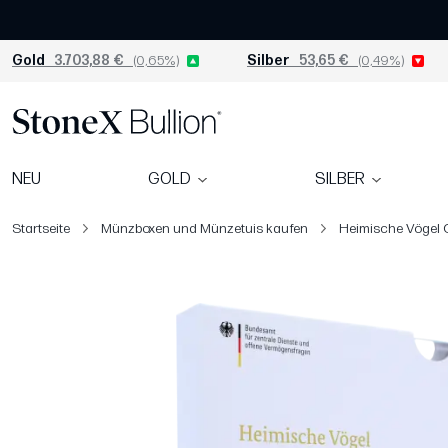
Gold
3.703,88 €
(0,65%)
Silber
53,65 €
(0,49%)
NEU
GOLD
SILBER
Startseite
Münzboxen und Münzetuis kaufen
Heimische Vögel 