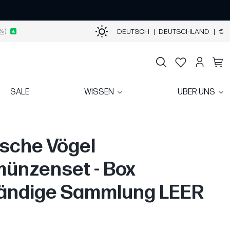
%)
DEUTSCH
|
DEUTSCHLAND
|
€
SALE
WISSEN
ÜBER UNS
sche Vögel
ünzenset - Box
tändige Sammlung LEER