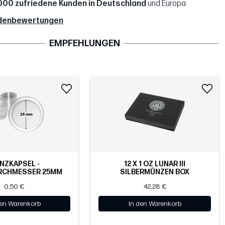
000 zufriedene Kunden in Deutschland
und Europa
denbewertungen
EMPFEHLUNGEN
NZKAPSEL -
12 X 1 OZ LUNAR III
RCHMESSER 25MM
SILBERMÜNZEN BOX
0,50 €
42,28 €
den Warenkorb
In den Warenkorb