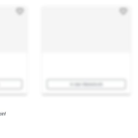
In den Warenkorb
in!