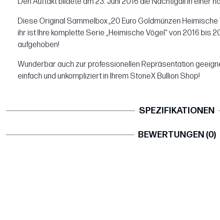
Den Auftakt bildete am 23. Juni 2016 die Nachtigall in einer 
Diese Original Sammelbox „20 Euro Goldmünzen Heimische Vö
ihr ist Ihre komplette Serie „Heimische Vögel“ von 2016 bis 
aufgehoben!
Wunderbar auch zur professionellen Repräsentation geeig
einfach und unkompliziert in Ihrem StoneX Bullion Shop!
SPEZIFIKATIONEN
BEWERTUNGEN (0)