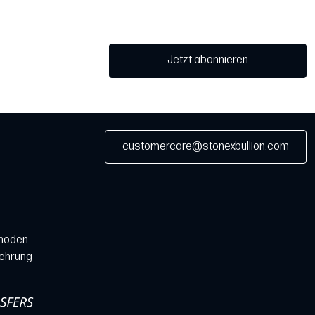
Jetzt abonnieren
customercare@stonexbullion.com
hoden
lehrung