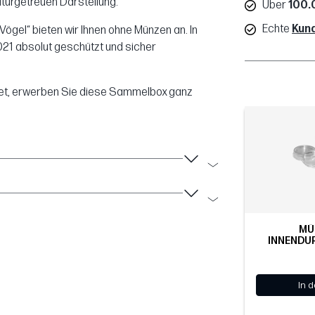
naturgetreuen Darstellung.
Über
100.
Echte
Kun
gel“ bieten wir Ihnen ohne Münzen an. In
2021 absolut geschützt und sicher
net, erwerben Sie diese Sammelbox ganz
MÜ
INNENDU
In 