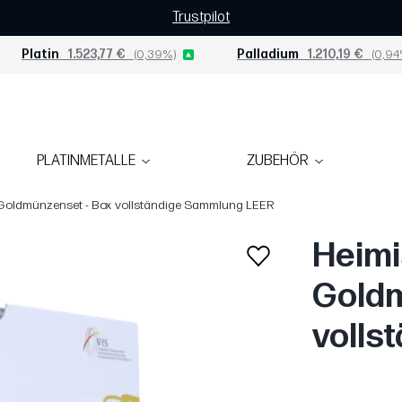
Trustpilot
Platin
1.523,77 €
(0,39%)
Palladium
1.210,19 €
(0,94
PLATINMETALLE
ZUBEHÖR
Goldmünzenset - Box vollständige Sammlung LEER
Heimi
Goldm
volls