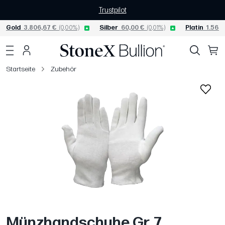
Trustpilot
Gold
3.806,67 €
(0,00%)
Silber
60,00 €
(0,01%)
Platin
1.565,
Startseite
Zubehör
Münzhandschuhe Gr. 7