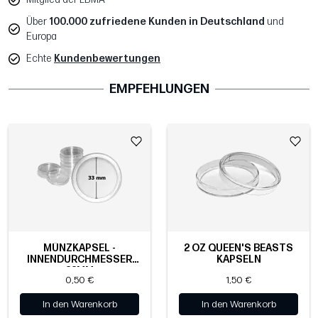
Über
100.000 zufriedene Kunden in Deutschland
und
Europa
Echte
Kundenbewertungen
EMPFEHLUNGEN
MÜNZKAPSEL -
2 OZ QUEEN'S BEASTS
INNENDURCHMESSER
KAPSELN
33MM
0,50 €
1,50 €
In den Warenkorb
In den Warenkorb