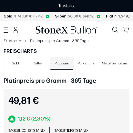
Trustpilot
Gold
3.748,91 €
(1,77%)
Silber
56,00 €
(4,46%)
Platin
1.549,27
Startseite
Platinpreis pro Gramm - 365 Tage
PREISCHARTS
Gold
Silber
Platinum
Palladium
Metallverhältnis
Platinpreis pro Gramm - 365 Tage
49,81 €
1,12 € (2,30%)
TAGESHÖCHSTSTAND
TAGESTIEFSTSTAND