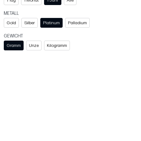
1 Tag
1 Monat
1 Jahr
Alle
METALL
Gold
Silber
Platinum
Palladium
GEWICHT
Gramm
Unze
Kilogramm