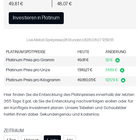
49,81 €
48,07 €
Investieren in Platinum
Live-Metall-Spotpreise (24 Stunden): 2026-08-07 12:59:55
PLATINUM SPOTPREISE
HEUTE
ÄNDERUNG
Platinum Preis pro Gramm
49,81 €
1,12 €
Platinum Preis pro Unze
1.549,27 €
34,89 €
Platinum Preis pro Kilogramm
49.810,05 €
1.121,79 €
Hier finden Sie die Entwicklung des Platinpreises innerhalb der letzten
365 Tage. Egal, ob Sie die Entwicklung nachverfolgen wollen oder für
ein künftiges Investment planen: Unsere Tabellen und Schaubilder
helfen Ihnen dabei. Sekundengenau und kostenlos.
ZEITRAUM