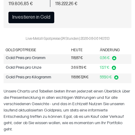
119.806,85 €
118.222,26 €
Investieren in Gold
Live-Metall-Spotpreise (24 Stunden): 2026-08-06 14:05:13
GOLD SPOTPREISE
HEUTE
ÄNDERUNG
Gold Preis pro Gramm
118,87 €
0,56 €
Gold Preis pro Unze
3.697,19 €
17,27 €
Gold Preis pro Kilogramm
118.867,24 €
555,10 €
Unsere Charts und Tabellen bieten Ihnen jederzeit einen Überblick über
die Preisentwicklung in allen wichtigen Währungen und für alle
verschiedenen Gewichte - und das in Echtzeit! Nutzen Sie unseren
laufend aktualisierten Goldpreis, um stets eine informierte
Entscheidung treffen zu können. Egal, ob es um Kauf oder Verkauf
geht, oder ob Sie wissen wollen, wie es momentan um Ihr Portfolio
geht.