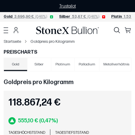
Trustpilot
Gold
3.696,90 €
(0,46%)
Silber
53,67 €
(0,46%)
Platin
1.534,
Startseite
Goldpreis pro Kilogramm
PREISCHARTS
Gold
Silber
Platinum
Palladium
Metallverhältnis
Goldpreis pro Kilogramm
118.867,24 €
555,10 € (0,47%)
TAGESHÖCHSTSTAND
TAGESTIEFSTSTAND