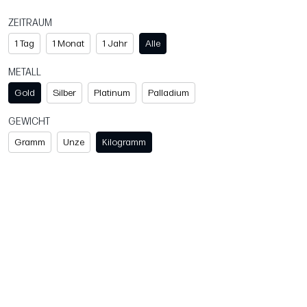
ZEITRAUM
1 Tag
1 Monat
1 Jahr
Alle
METALL
Gold
Silber
Platinum
Palladium
GEWICHT
Gramm
Unze
Kilogramm