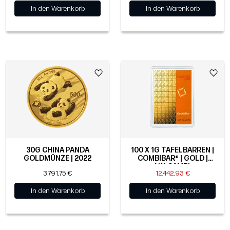
In den Warenkorb
In den Warenkorb
30G CHINA PANDA
100 X 1G TAFELBARREN |
GOLDMÜNZE | 2022
COMBIBAR® | GOLD |
VALCAMBI
3.791,75 €
12.442,93 €
In den Warenkorb
In den Warenkorb