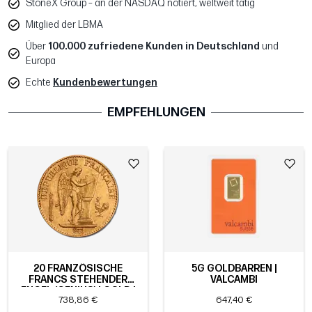
StoneX Group – an der NASDAQ notiert, weltweit tätig
Mitglied der LBMA
Über
100.000 zufriedene Kunden in Deutschland
und
Europa
Echte
Kundenbewertungen
EMPFEHLUNGEN
20 FRANZÖSISCHE
5G GOLDBARREN |
FRANCS STEHENDER
VALCAMBI
ENGEL (GENIUS) | GOLD |
738,86 €
647,40 €
1871-1898