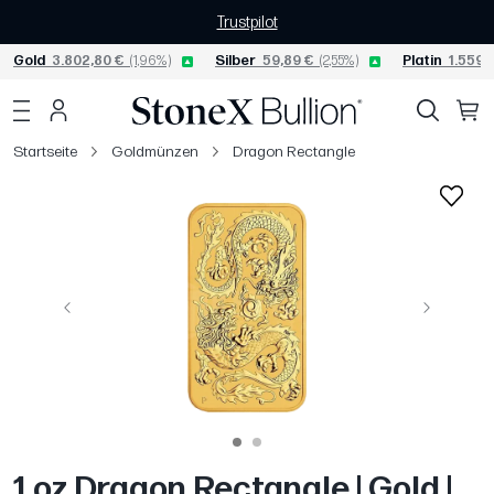
Trustpilot
Gold
3.802,80 €
(1,96%)
Silber
59,89 €
(2,55%)
Platin
1.559,7
Startseite
Goldmünzen
Dragon Rectangle
Vorige
Weiter
1 oz Dragon Rectangle | Gold |