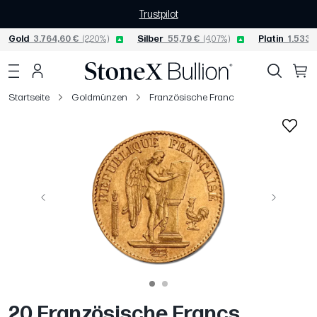
Trustpilot
Gold
3.764,60 €
(2,20%)
Silber
55,79 €
(4,07%)
Platin
1.533,
Startseite
Goldmünzen
Französische Franc
Vorige
Weiter
20 Französische Francs