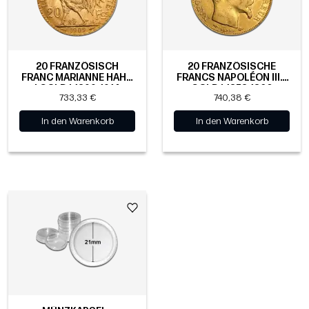
20 FRANZÖSISCH
20 FRANZÖSISCHE
FRANC​ MARIANNE HAHN
FRANCS NAPOLÉON III. |
| GOLD | 1899-1914
GOLD | 1853-1860
733,33 €
740,38 €
In den Warenkorb
In den Warenkorb