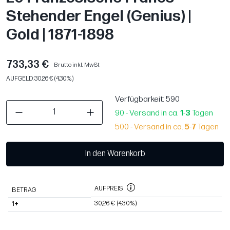
Stehender Engel (Genius) |
Gold | 1871-1898
733,33 €
Brutto inkl. MwSt
AUFGELD: 30,26 € (4,30%)
Verfügbarkeit
: 590
90 - Versand in ca.
1
-
3
Tagen
500 - Versand in ca.
5
-
7
Tagen
In den Warenkorb
AUFPREIS
BETRAG
30,26 €
(4,30%)
1+