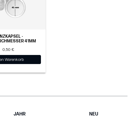
NZKAPSEL -
RCHMESSER 41MM
0,50 €
den Warenkorb
JAHR
NEU