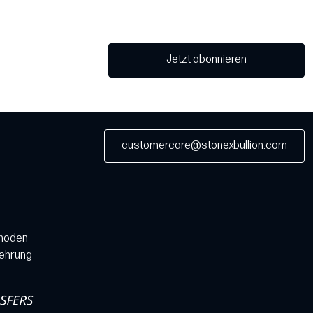
Jetzt abonnieren
customercare@stonexbullion.com
hoden
lehrung