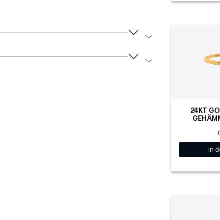
24KT GO
GEHÄMM
In 