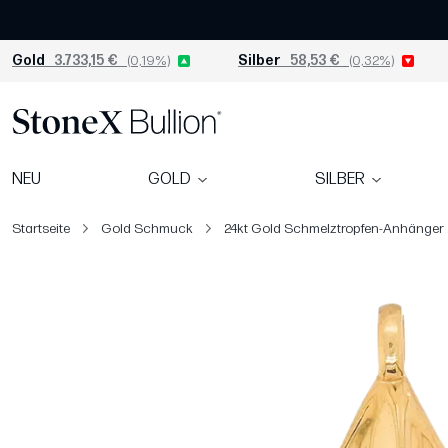
Gold
3.733,15 €
(0,19%)
Silber
58,53 €
(0,32%)
NEU
GOLD
SILBER
Startseite
Gold Schmuck
24kt Gold Schmelztropfen-Anhänger