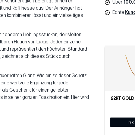
 Kunstfertigkeit gefertigt, ähnelt er
Über
100.
heit und Raffinesse aus. Der Anhänger hat
Echte
Kun
ten kombinieren lässt und ein vielseitiges
it anderen Lieblingsstücken, der Molten
baren Hauch von Luxus. Jeder einzelne
gt und repräsentiert den höchsten Standard
 zeichnet sich dieses Stück durch
auerhaften Glanz. Wie ein zeitloser Schatz
ine wertvolle Ergänzung für jede
als Geschenk für einen geliebten
in seiner ganzen Faszination ein. Hier wird
22KT GOLD
In 