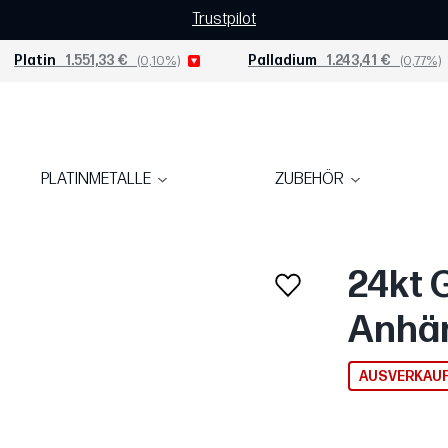
Trustpilot
Platin
1.551,33 €
(0,10%)
Palladium
1.243,41 €
(0,77%)
PLATINMETALLE
ZUBEHÖR
24kt 
Anhä
AUSVERKAU