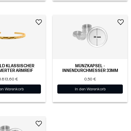
LD KLASSISCHER
MÜNZKAPSEL -
ERTER ARMREIF
INNENDURCHMESSER 33MM
6.813,60 €
0,50 €
den Warenkorb
In den Warenkorb