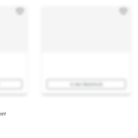
In den Warenkorb
in!