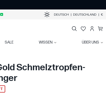
DEUTSCH
|
DEUTSCHLAND
|
€
SALE
WISSEN
ÜBER UNS
Gold Schmelztropfen-
nger
FT