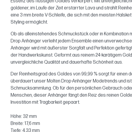
Essenz des flüssigen Goldes verkörpert. Mit unvergleichlicher
goldener, im Laufe der Zeit erstarrter Lava und strahlt Rein
eine 3 mm breite V-Schleife, die sich mit den meisten Halsket
Styling ermöglicht.
Ob als alleinstehendes Schmuckstück oder in Kombination m
Drop Anhänger verleiht jedem Ensemble einen unverwechsel
Anhänger wird mit äußerster Sorgfalt und Perfektion geferti
der Handwerkskunst. Geformt aus reinem 24-karätigem Gold,
unvergleichliche Qualität und dauerhafte Schönheit aus.
Der Reinheitsgrad des Goldes von 99,99 % sorgt für einen d
überdauert unser Molten Drop-Anhänger Modetrends und ist e
Schmucksammlung. Ob für den persönlichen Gebrauch oder 
Menschen, dieser Anhänger fängt den Reiz des reinen Goldes 
Investition mit Tragbarkeit gepaart.
Höhe: 32 mm
Breite: 17,6 mm
Tiefe: 4,33 mm