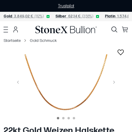
Trustpilot
Gold
3.849,02 €
(1,12%)
Silber
62,14 €
(3,58%)
Platin
1.574,08
Startseite
Gold Schmuck
Vorige
Weiter
22kt Gold Weizen Halskette