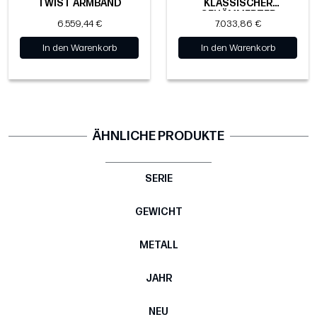
TWIST ARMBAND
KLASSISCHER
GEHÄMMERTER
6.559,44 €
7.033,86 €
ARMREIF
In den Warenkorb
In den Warenkorb
ÄHNLICHE PRODUKTE
SERIE
GEWICHT
METALL
JAHR
NEU