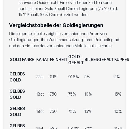
schwarze Oxidschicht. Ein olivfarbener Farbton kann
auch mit einer Gold-Kobalt-Chrom-Legierung (75 % Gold,
15 % Kobalt, 10 % Chrom) erzielt werden.
Vergleichstabelle der Goldlegierungen
Die folgende Tabelle zeigt die verschiedenen Arten von
Goldlegierungen, ihre Zusammensetzung, ihren Reinheitsgrad
und den Einfluss der verschiedenen Metalle auf die Farbe.
GOLD-
GOLD FARBE
KARAT
FEINHEIT
SILBERGEHALT
KUPFE
GEHALT
GELBES
22ct
916
91.6%
5%
2%
GOLD
GELBES
18ct
750
75%
10%
15%
GOLD
GELBES
18ct
750
75%
15%
10%
GOLD
GELBES
14ct
585
58.3%
30%
11.7%