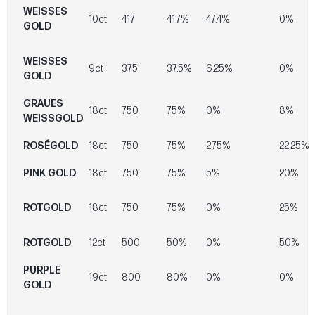
WEISSES
10ct
417
41.7%
47.4%
0%
GOLD
WEISSES
9ct
375
37.5%
6.25%
0%
GOLD
GRAUES
18ct
750
75%
0%
8%
WEISSGOLD
ROSÉGOLD
18ct
750
75%
2.75%
22.25%
PINK GOLD
18ct
750
75%
5%
20%
ROTGOLD
18ct
750
75%
0%
25%
ROTGOLD
12ct
500
50%
0%
50%
PURPLE
19ct
800
80%
0%
0%
GOLD