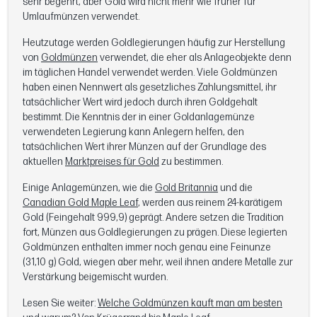
sehr begehrt, aber Gold wird nicht mehr wie früher für
Umlaufmünzen verwendet.
Heutzutage werden Goldlegierungen häufig zur Herstellung
von
Goldmünzen
verwendet, die eher als Anlageobjekte denn
im täglichen Handel verwendet werden. Viele Goldmünzen
haben einen Nennwert als gesetzliches Zahlungsmittel, ihr
tatsächlicher Wert wird jedoch durch ihren Goldgehalt
bestimmt. Die Kenntnis der in einer Goldanlagemünze
verwendeten Legierung kann Anlegern helfen, den
tatsächlichen Wert ihrer Münzen auf der Grundlage des
aktuellen
Marktpreises für Gold
zu bestimmen.
Einige Anlagemünzen, wie die
Gold Britannia
und die
Canadian Gold Maple Leaf
, werden aus reinem 24-karätigem
Gold (Feingehalt 999,9) geprägt. Andere setzen die Tradition
fort, Münzen aus Goldlegierungen zu prägen. Diese legierten
Goldmünzen enthalten immer noch genau eine Feinunze
(31,10 g) Gold, wiegen aber mehr, weil ihnen andere Metalle zur
Verstärkung beigemischt wurden.
Lesen Sie weiter:
Welche Goldmünzen kauft man am besten