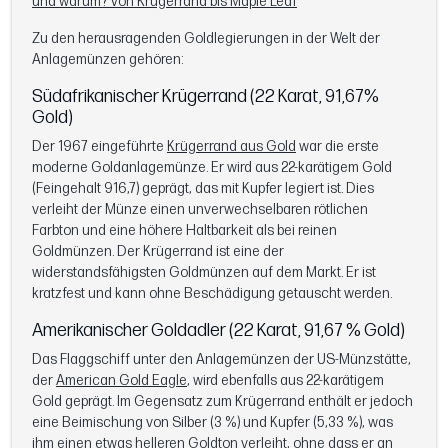
und warum? Von Krügerrand bis Maple Leaf
Zu den herausragenden Goldlegierungen in der Welt der
Anlagemünzen gehören:
Südafrikanischer Krügerrand (22 Karat, 91,67%
Gold)
Der 1967 eingeführte
Krügerrand aus Gold
war die erste
moderne Goldanlagemünze. Er wird aus 22-karätigem Gold
(Feingehalt 916,7) geprägt, das mit Kupfer legiert ist. Dies
verleiht der Münze einen unverwechselbaren rötlichen
Farbton und eine höhere Haltbarkeit als bei reinen
Goldmünzen. Der Krügerrand ist eine der
widerstandsfähigsten Goldmünzen auf dem Markt. Er ist
kratzfest und kann ohne Beschädigung getauscht werden.
Amerikanischer Goldadler (22 Karat, 91,67 % Gold)
Das Flaggschiff unter den Anlagemünzen der US-Münzstätte,
der
American Gold Eagle
, wird ebenfalls aus 22-karätigem
Gold geprägt. Im Gegensatz zum Krügerrand enthält er jedoch
eine Beimischung von Silber (3 %) und Kupfer (5,33 %), was
ihm einen etwas helleren Goldton verleiht, ohne dass er an