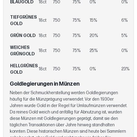
BLAUGOLD
18ct
750
75%
0%
0%
TIEFGRÜNES
18ct
750
75%
15%
6%
GOLD
GRÜN GOLD
18ct
750
75%
20%
5%
WEICHES
18ct
750
75%
25%
0%
GRÜNGOLD
HELLGRÜNES
18ct
750
75%
0%
23%
GOLD
Goldlegierungen in Münzen
Neben der Schmuckherstellung werden Goldlegierungen
häufig für die Münzprägung verwendet. Vor den 1930er
Jahren wurde Gold in der Regel für Umlaufmünzen verwendet.
Da reines Gold weich und anfällig für Abnutzung ist, wurden
diese Münzen mit Goldlegierungen geprägt, damit sie den
täglichen Transaktionen über Jahre hinweg standhalten
konnten. Diese historischen Münzen sind heute bei Sammlern