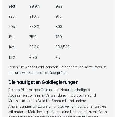
24ct
99.9%
999
22ct
91.6%
916
20ct
83.3%
833
18c
75%
750
14ct
58.3%
583/585
10ct
41.7%
417
Lesen Sie weiter:
Gold Reinheit, Feingehalt und Karat - Was ist
das und wie kann man es überprüfen
Die häufigsten Goldlegierungen
Reines 24-karätiges Gold ist von Natur aus hellgelb.
Abgesehen von seiner Verwendung in Goldbarren und
Münzen ist reines Gold für Schmuck und andere
Anwendungen oft zu weich und zu verformbar. Daher wird es
mit anderen Metallen legiert, um seine Haltbarkeit zu erhöhen,