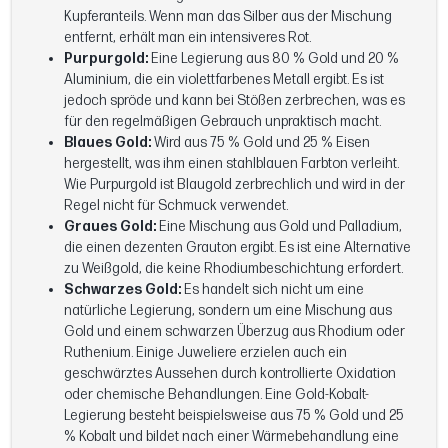
Kupferanteils. Wenn man das Silber aus der Mischung
entfernt, erhält man ein intensiveres Rot.
Purpurgold:
Eine Legierung aus 80 % Gold und 20 %
Aluminium, die ein violettfarbenes Metall ergibt. Es ist
jedoch spröde und kann bei Stößen zerbrechen, was es
für den regelmäßigen Gebrauch unpraktisch macht.
Blaues Gold:
Wird aus 75 % Gold und 25 % Eisen
hergestellt, was ihm einen stahlblauen Farbton verleiht.
Wie Purpurgold ist Blaugold zerbrechlich und wird in der
Regel nicht für Schmuck verwendet.
Graues Gold:
Eine Mischung aus Gold und Palladium,
die einen dezenten Grauton ergibt. Es ist eine Alternative
zu Weißgold, die keine Rhodiumbeschichtung erfordert.
Schwarzes Gold:
Es handelt sich nicht um eine
natürliche Legierung, sondern um eine Mischung aus
Gold und einem schwarzen Überzug aus Rhodium oder
Ruthenium. Einige Juweliere erzielen auch ein
geschwärztes Aussehen durch kontrollierte Oxidation
oder chemische Behandlungen. Eine Gold-Kobalt-
Legierung besteht beispielsweise aus 75 % Gold und 25
% Kobalt und bildet nach einer Wärmebehandlung eine