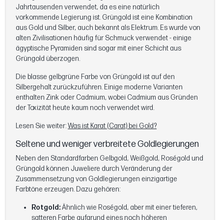
Jahrtausenden verwendet, da es eine natürlich
vorkommende Legierung ist. Grüngold ist eine Kombination
aus Gold und Silber, auch bekannt als Elektrum. Es wurde von
alten Zivilisationen häufig für Schmuck verwendet - einige
ägyptische Pyramiden sind sogar mit einer Schicht aus
Grüngold überzogen.
Die blasse gelbgrüne Farbe von Grüngold ist auf den
Silbergehalt zurückzuführen. Einige moderne Varianten
enthalten Zink oder Cadmium, wobei Cadmium aus Gründen
der Toxizität heute kaum noch verwendet wird.
Lesen Sie weiter:
Was ist Karat (Carat) bei Gold?
Seltene und weniger verbreitete Goldlegierungen
Neben den Standardfarben Gelbgold, Weißgold, Roségold und
Grüngold können Juweliere durch Veränderung der
Zusammensetzung von Goldlegierungen einzigartige
Farbtöne erzeugen. Dazu gehören:
Rotgold:
Ähnlich wie Roségold, aber mit einer tieferen,
satteren Farbe aufgrund eines noch höheren