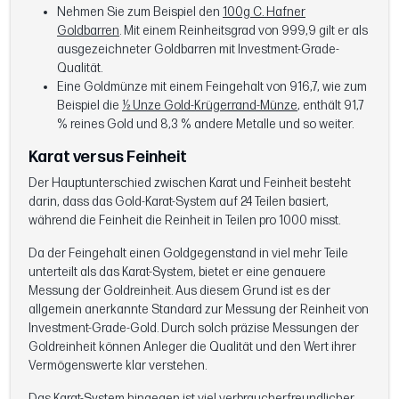
Nehmen Sie zum Beispiel den
100g C. Hafner
Goldbarren
. Mit einem Reinheitsgrad von 999,9 gilt er als
ausgezeichneter Goldbarren mit Investment-Grade-
Qualität.
Eine Goldmünze mit einem Feingehalt von 916,7, wie zum
Beispiel die
½ Unze Gold-Krügerrand-Münze
, enthält 91,7
% reines Gold und 8,3 % andere Metalle und so weiter.
Karat versus Feinheit
Der Hauptunterschied zwischen Karat und Feinheit besteht
darin, dass das Gold-Karat-System auf 24 Teilen basiert,
während die Feinheit die Reinheit in Teilen pro 1000 misst.
Da der Feingehalt einen Goldgegenstand in viel mehr Teile
unterteilt als das Karat-System, bietet er eine genauere
Messung der Goldreinheit. Aus diesem Grund ist es der
allgemein anerkannte Standard zur Messung der Reinheit von
Investment-Grade-Gold. Durch solch präzise Messungen der
Goldreinheit können Anleger die Qualität und den Wert ihrer
Vermögenswerte klar verstehen.
Das Karat-System hingegen ist viel verbraucherfreundlicher,