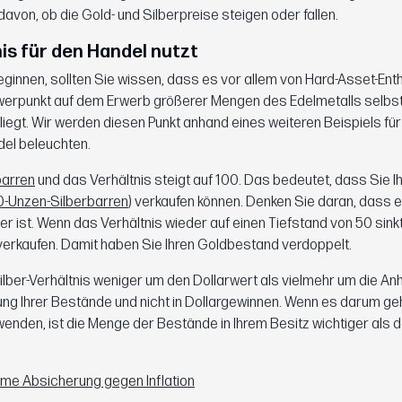
avon, ob die Gold- und Silberpreise steigen oder fallen.
is für den Handel nutzt
eginnen, sollten Sie wissen, dass es vor allem von Hard-Asset-Ent
chwerpunkt auf dem Erwerb größerer Mengen des Edelmetalls selbst
iegt. Wir werden diesen Punkt anhand eines weiteren Beispiels für
el beleuchten.
barren
und das Verhältnis steigt auf 100. Das bedeutet, dass Sie Ih
0-Unzen-Silberbarren
) verkaufen können. Denken Sie daran, dass 
lber ist. Wenn das Verhältnis wieder auf einen Tiefstand von 50 sink
 verkaufen. Damit haben Sie Ihren Goldbestand verdoppelt.
ilber-Verhältnis weniger um den Dollarwert als vielmehr um die A
rung Ihrer Bestände und nicht in Dollargewinnen. Wenn es darum geh
nden, ist die Menge der Bestände in Ihrem Besitz wichtiger als d
ame Absicherung gegen Inflation