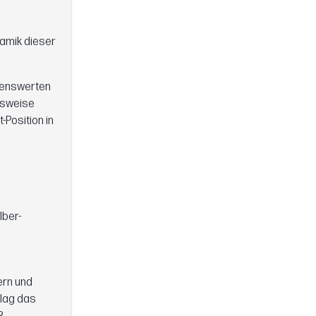
amik dieser
genswerten
elsweise
-Position in
lber-
ern und
 lag das