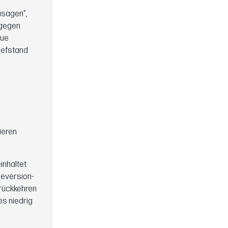
usagen",
 gegen
eue
Tiefstand
d
ieren
inhaltet
eversion-
urückkehren
es niedrig