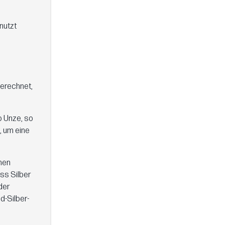
nutzt
berechnet,
o Unze, so
, um eine
chen
ss Silber
der
d-Silber-