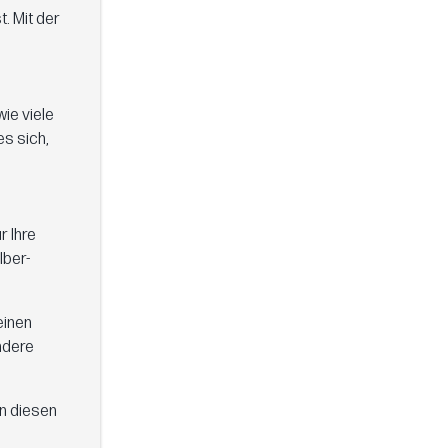
. Mit der
ie viele
es sich,
r Ihre
lber-
einen
ndere
en diesen