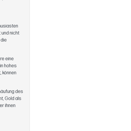
husiasten
 und nicht
 die
re eine
ein hohes
t, können
nhäufung des
t, Gold als
er ihnen