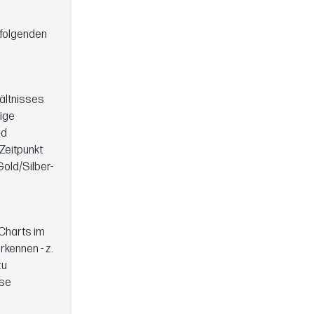
 folgenden
hältnisses
tige
nd
Zeitpunkt
Gold/Silber-
 Charts im
kennen - z.
zu
ise