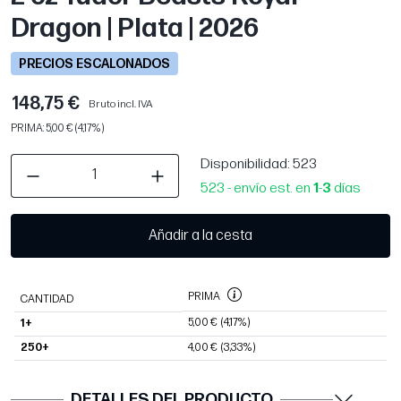
Dragon | Plata | 2026
PRECIOS ESCALONADOS
148,75 €
Bruto incl. IVA
PRIMA: 5,00 € (4,17%)
Disponibilidad
: 523
523 - envío est. en
1
-
3
días
Añadir a la cesta
PRIMA
CANTIDAD
5,00 €
(4,17%)
1+
250+
4,00 €
(3,33%)
DETALLES DEL PRODUCTO