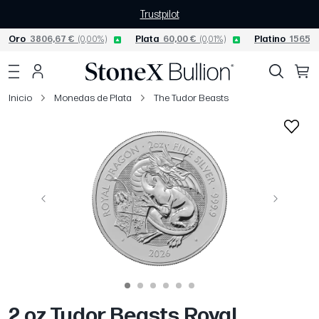
Trustpilot
Oro
3806,67 €
(0,00%)
Plata
60,00 €
(0,01%)
Platino
1565,0
Inicio
Monedas de Plata
The Tudor Beasts
Página anterior
Siguiente
2 oz Tudor Beasts Royal