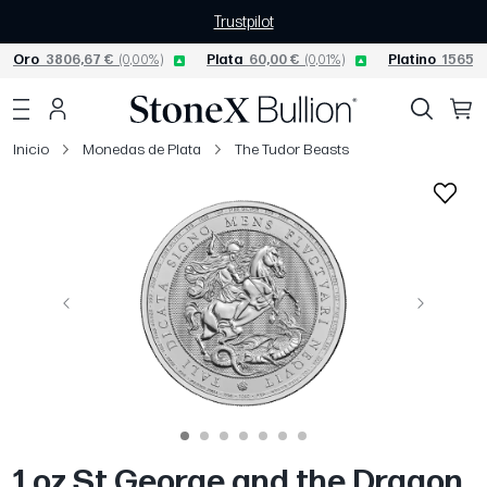
Trustpilot
Oro
3806,67 €
(0,00%)
Plata
60,00 €
(0,01%)
Platino
1565,0
Inicio
Monedas de Plata
The Tudor Beasts
Página anterior
Siguiente
1 oz St George and the Dragon