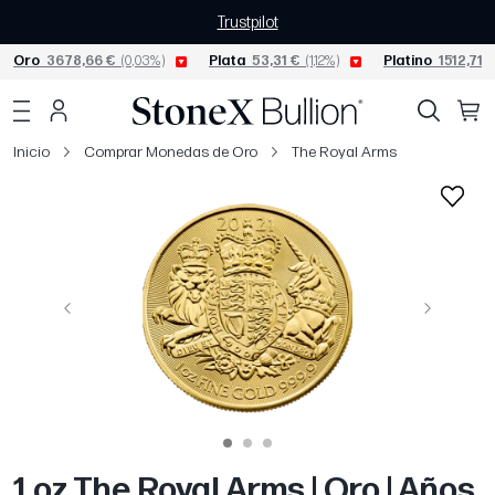
Trustpilot
Oro
3678,66 €
(0,03%)
Plata
53,31 €
(1,12%)
Platino
1512,71 €
Inicio
Comprar Monedas de Oro
The Royal Arms
Página anterior
Siguiente
1 oz The Royal Arms | Oro | Años