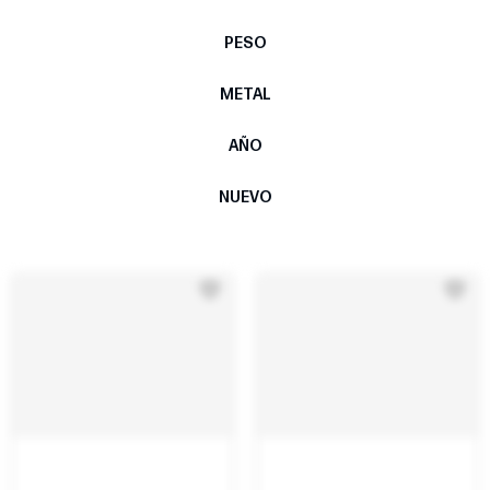
PESO
METAL
AÑO
NUEVO