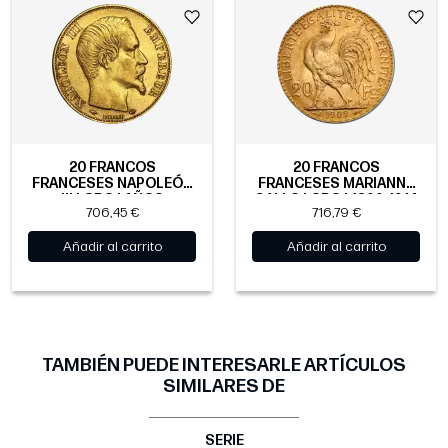
20 FRANCOS
20 FRANCOS
FRANCESES NAPOLEÓN
FRANCESES MARIANNE
III | ORO | AÑOS
GALLO | ORO | 1899-1914
706,45 €
716,79 €
DIVERSOS
Añadir al carrito
Añadir al carrito
TAMBIÉN PUEDE INTERESARLE ARTÍCULOS
SIMILARES DE
SERIE