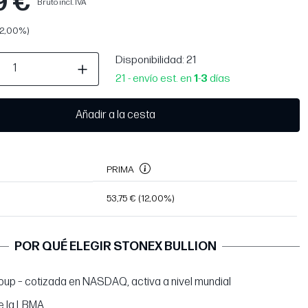
9 €
Bruto incl. IVA
12,00%)
Disponibilidad
: 21
21 - envío est. en
1
-
3
días
Añadir a la cesta
PRIMA
53,75 €
(12,00%)
POR QUÉ ELEGIR STONEX BULLION
up – cotizada en NASDAQ, activa a nivel mundial
e la LBMA