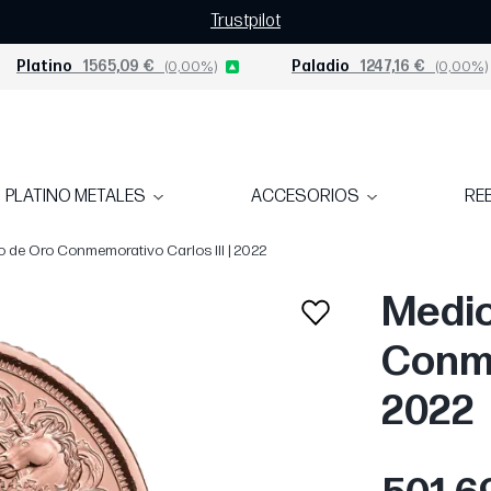
Trustpilot
Platino
1565,09 €
(0,00%)
Paladio
1247,16 €
(0,00%)
PLATINO METALES
ACCESORIOS
RE
 de Oro Conmemorativo Carlos III | 2022
Medio
Conme
2022