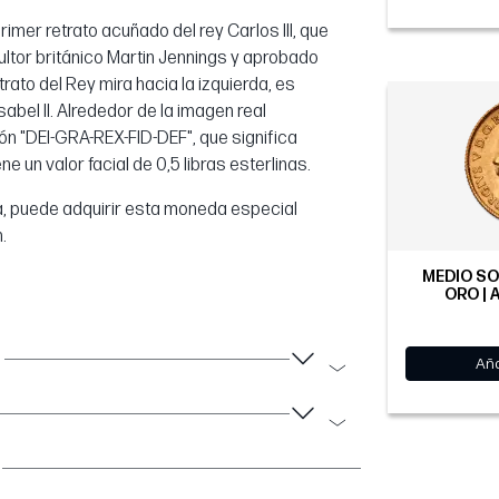
imer retrato acuñado del rey Carlos III, que
ltor británico Martin Jennings y aprobado
rato del Rey mira hacia la izquierda, es
sabel II. Alrededor de la imagen real
ión "DEI-GRA-REX-FID-DEF", que significa
e un valor facial de 0,5 libras esterlinas.
, puede adquirir esta moneda especial
.
MEDIO SO
ORO | 
Aña