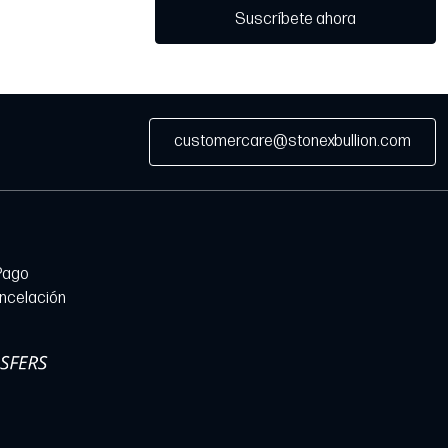
Suscríbete ahora
customercare@stonexbullion.com
Pago
ancelación