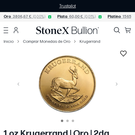
Trustpilot
Oro
3806,67 €
(0,00%)
Plata
60,00 €
(0,01%)
Platino
1565,0
Inicio
Comprar Monedas de Oro
Krugerrand
Página anterior
Siguiente
1 oz Krugerrand | Oro | 2da