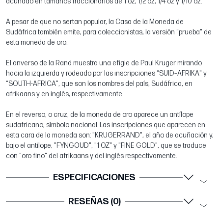
acuñado en tamaños fraccionarios de 1 oz, 1/2 oz, 1/4 oz y 1/10 oz.
A pesar de que no sertan popular, la Casa de la Moneda de
Sudáfrica también emite, para coleccionistas, la versión “prueba" de
esta moneda de oro.
El anverso de la Rand muestra una efigie de Paul Kruger mirando
hacia la izquierda y rodeado por las inscripciones “SUID–AFRIKA" y
“SOUTH-AFRICA", que son los nombres del país, Sudáfrica, en
afrikaans y en inglés, respectivamente.
En el reverso, o cruz, de la moneda de oro aparece un antílope
sudafricano, símbolo nacional. Las inscripciones que aparecen en
esta cara de la moneda son: "KRUGERRAND", el año de acuñación y,
bajo el antílope, "FYNGOUD", "1 OZ" y "FINE GOLD", que se traduce
con “oro fino" del afrikaans y del inglés respectivamente.
ESPECIFICACIONES
RESEÑAS (0)