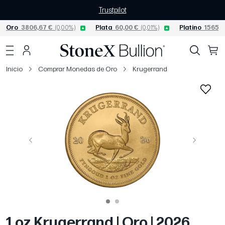
Trustpilot
Oro
3806,67 €
(0,00%)
Plata
60,00 €
(0,01%)
Platino
1565,0
Inicio
Comprar Monedas de Oro
Krugerrand
Página anterior
Siguiente
1 oz Krugerrand | Oro | 2026