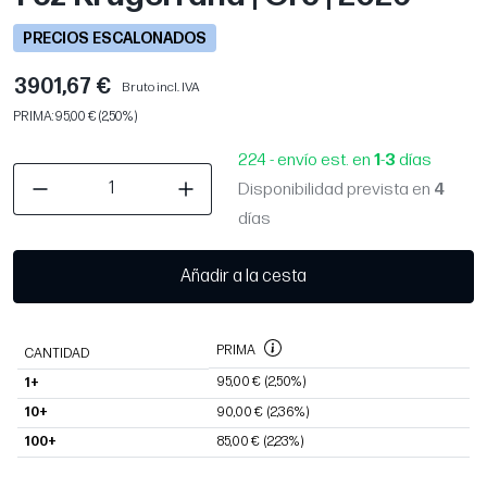
PRECIOS ESCALONADOS
3901,67 €
Bruto incl. IVA
PRIMA: 95,00 € (2,50%)
224 - envío est. en
1
-
3
días
Disponibilidad prevista en
4
días
Añadir a la cesta
PRIMA
CANTIDAD
95,00 €
(2,50%)
1+
10+
90,00 €
(2,36%)
100+
85,00 €
(2,23%)