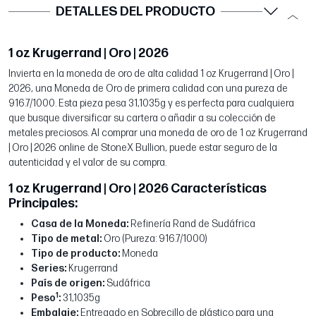
DETALLES DEL PRODUCTO
1 oz Krugerrand | Oro | 2026
Invierta en la moneda de oro de alta calidad 1 oz Krugerrand | Oro |
2026, una Moneda de Oro de primera calidad con una pureza de
916.7/1000. Esta pieza pesa 31,1035g y es perfecta para cualquiera
que busque diversificar su cartera o añadir a su colección de
metales preciosos. Al comprar una moneda de oro de 1 oz Krugerrand
| Oro | 2026 online de StoneX Bullion, puede estar seguro de la
autenticidad y el valor de su compra.
1 oz Krugerrand | Oro | 2026 Características
Principales:
Casa de la Moneda:
Refinería Rand de Sudáfrica
Tipo de metal:
Oro (Pureza: 916.7/1000)
Tipo de producto:
Moneda
Series:
Krugerrand
País de origen:
Sudáfrica
1
Peso
:
31,1035g
Embalaje:
Entregado en Sobrecillo de plástico para una