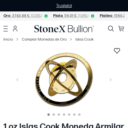
Trustpilot
Oro
3742,88 €
(0,35%)
Plata
59,01 €
(1,04%)
Platino
1560,36
Inicio
Comprar Monedas de Oro
Islas Cook
Página anterior
Siguiente
1 oz Islas Cook Moneda Armilar