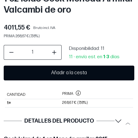
Valcambi de oro
4011,55 €
Bruto incl. IVA
PRIMA: 268,67 € (7,18%)
Disponibilidad
: 11
11 - envío est. en
1
-
3
días
Añadir a la cesta
PRIMA
CANTIDAD
268,67 €
(7,18%)
1+
DETALLES DEL PRODUCTO