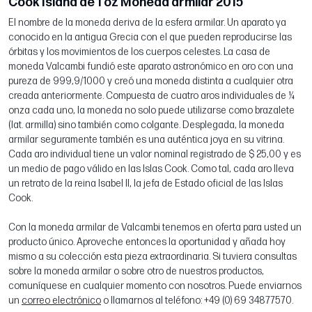
Cook Island de 1 oz Moneda armilar 2015
El nombre de la moneda deriva de la esfera armilar. Un aparato ya
conocido en la antigua Grecia con el que pueden reproducirse las
órbitas y los movimientos de los cuerpos celestes. La casa de
moneda Valcambi fundió este aparato astronómico en oro con una
pureza de 999,9/1000 y creó una moneda distinta a cualquier otra
creada anteriormente. Compuesta de cuatro aros individuales de ¼
onza cada uno, la moneda no solo puede utilizarse como brazalete
(lat. armilla) sino también como colgante. Desplegada, la moneda
armilar seguramente también es una auténtica joya en su vitrina.
Cada aro individual tiene un valor nominal registrado de $ 25,00 y es
un medio de pago válido en las Islas Cook. Como tal, cada aro lleva
un retrato de la reina Isabel II, la jefa de Estado oficial de las Islas
Cook.
Con la moneda armilar de Valcambi tenemos en oferta para usted un
producto único. Aproveche entonces la oportunidad y añada hoy
mismo a su colección esta pieza extraordinaria. Si tuviera consultas
sobre la moneda armilar o sobre otro de nuestros productos,
comuníquese en cualquier momento con nosotros. Puede enviarnos
un
correo electrónico
o llamarnos al teléfono: +49 (0) 69 34877570.