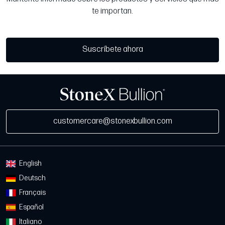
te importan.
Suscríbete ahora
customercare@stonexbullion.com
English
Deutsch
Français
Español
Italiano