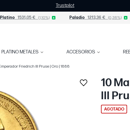
Trustpilot
Platino
1531,05 €
(1,10%)
Paladio
1213,36 €
(0,38%)
PLATINO METALES
ACCESORIOS
RE
Emperador Friedrich III Pruse | Oro | 1888
10 Ma
III Pr
AGOTADO