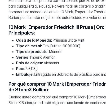
Moneda de Oro de primera calidad con una pureza de 900/1
para cualquiera que busque diversificar su cartera o añadir
comprar una moneda de oro de 10 Mark | Emperador Friedrich 
Bullion, puede estar seguro de la autenticidad y el valor de 
10 Mark | Emperador Friedrich III Pruse | Oro
Principales:
Casa de la Moneda:
Prussian State Mint
Tipo de metal:
Oro (Pureza: 900/1000)
Tipo de producto:
Moneda
Series:
Imperio Alemán
País de origen:
Alemania
1
Peso
:
3,58g
Embalaje:
Entregado en Sobrecillo de plástico para un
Por qué comprar 10 Mark | Emperador Friedric
de StoneX Bullion:
Cuando usted compra por qué comprar 10 Mark | Emperador Fri
StoneX Bullion, usted está eligiendo una fuente de confian