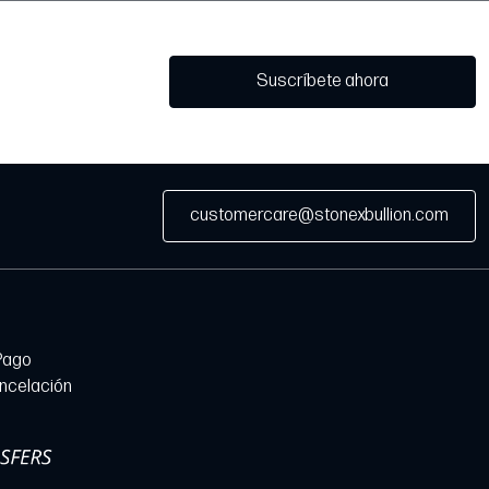
Suscríbete ahora
customercare@stonexbullion.com
Pago
ancelación