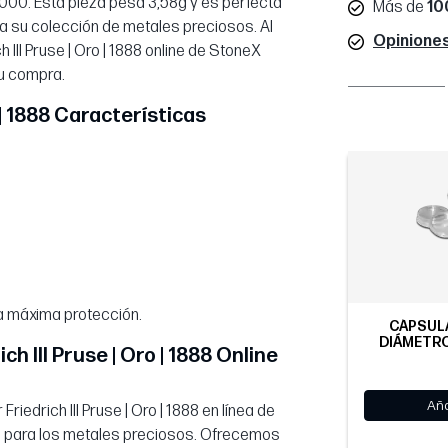
000. Esta pieza pesa 3,58g y es perfecta
Más de
10
 a su colección de metales preciosos. Al
Opiniones
III Pruse | Oro | 1888 online de StoneX
su compra.
 | 1888 Características
a máxima protección.
CÁPSULA
DIÁMETRO
h III Pruse | Oro | 1888 Online
Aña
edrich III Pruse | Oro | 1888 en línea de
za para los metales preciosos. Ofrecemos