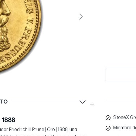
Siguiente
CTO
StoneX Gro
| 1888
Miembro d
r Friedrich III Pruse | Oro | 1888, una