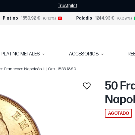
Trustpilot
Platino
1550,92 €
(0,13%)
Paladio
1244,93 €
(0,89%)
PLATINO METALES
ACCESORIOS
RE
s Franceses Napoleón III | Oro | 1855-1860
50 Fr
Napole
AGOTADO