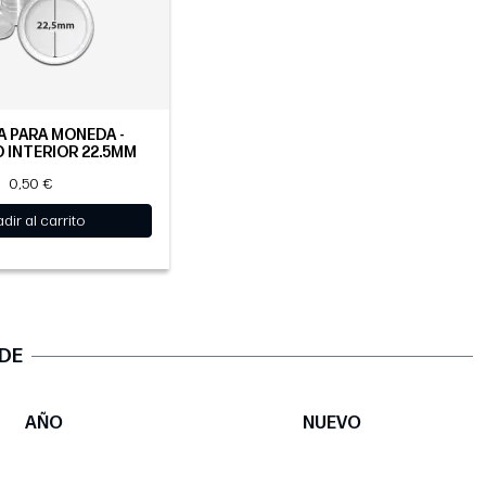
 PARA MONEDA -
 INTERIOR 22.5MM
0,50 €
dir al carrito
 DE
AÑO
NUEVO