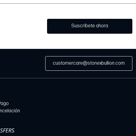
Suscríbete ahora
customercare@stonexbullion.com
Pago
ancelación