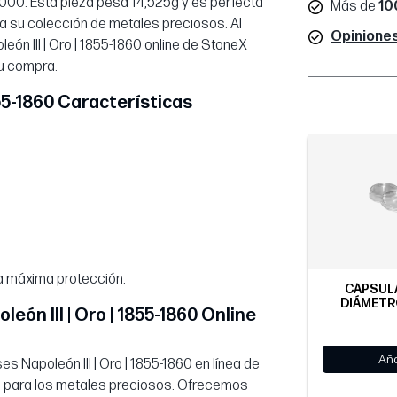
000. Esta pieza pesa 14,525g y es perfecta
Más de
10
 a su colección de metales preciosos. Al
Opiniones
n III | Oro | 1855-1860 online de StoneX
su compra.
855-1860 Características
a máxima protección.
CÁPSULA
DIÁMETR
ón III | Oro | 1855-1860 Online
Aña
Napoleón III | Oro | 1855-1860 en línea de
za para los metales preciosos. Ofrecemos