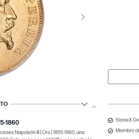
Siguiente
CTO
StoneX Gro
55-1860
Miembro d
ceses Napoleón III | Oro | 1855-1860, una