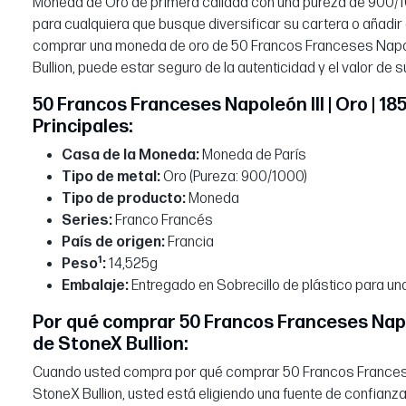
Moneda de Oro de primera calidad con una pureza de 900/1
para cualquiera que busque diversificar su cartera o añadir
comprar una moneda de oro de 50 Francos Franceses Napoleó
Bullion, puede estar seguro de la autenticidad y el valor de 
50 Francos Franceses Napoleón III | Oro | 1
Principales:
Casa de la Moneda:
Moneda de París
Tipo de metal:
Oro (Pureza: 900/1000)
Tipo de producto:
Moneda
Series:
Franco Francés
País de origen:
Francia
1
Peso
:
14,525g
Embalaje:
Entregado en Sobrecillo de plástico para un
Por qué comprar 50 Francos Franceses Napole
de StoneX Bullion:
Cuando usted compra por qué comprar 50 Francos Franceses 
StoneX Bullion, usted está eligiendo una fuente de confian