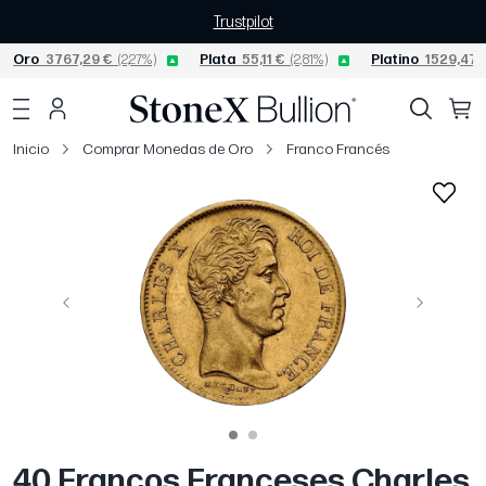
Trustpilot
Oro
3767,29 €
(2,27%)
Plata
55,11 €
(2,81%)
Platino
1529,47 
Inicio
Comprar Monedas de Oro
Franco Francés
Página anterior
Siguiente
40 Francos Franceses Charles