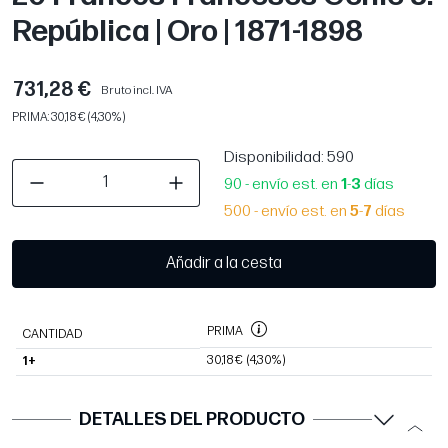
República | Oro | 1871-1898
731,28 €
Bruto incl. IVA
PRIMA: 30,18 € (4,30%)
Disponibilidad
: 590
90 - envío est. en
1
-
3
días
500 - envío est. en
5
-
7
días
Añadir a la cesta
PRIMA
CANTIDAD
30,18 €
(4,30%)
1+
DETALLES DEL PRODUCTO