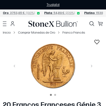
Trustpilot
Oro
3753,65 €
(1,90%)
Plata
54,89 €
(2,39%)
Platino
1530,6
Inicio
Comprar Monedas de Oro
Franco Francés
Página anterior
Siguiente
20 Francos Franceses Génie 3.