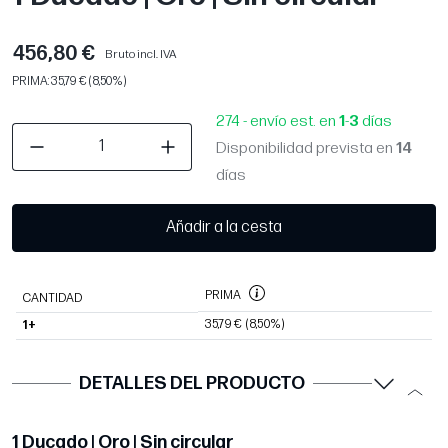
456,80 €
Bruto incl. IVA
PRIMA: 35,79 € (8,50%)
274 - envío est. en
1
-
3
días
Disponibilidad prevista en
14
días
Añadir a la cesta
PRIMA
CANTIDAD
35,79 €
(8,50%)
1+
DETALLES DEL PRODUCTO
1 Ducado | Oro | Sin circular