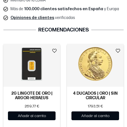
Miembro de la LBMA
Más de
100.000 clientes satisfechos en España
y Europa
Opiniones de clientes
verificadas
RECOMENDACIONES
2G LINGOTE DE ORO |
4 DUCADOS | ORO | SIN
ARGOR-HERAEUS
CIRCULAR
269,77 €
1793,51 €
Añadir al carrito
Añadir al carrito