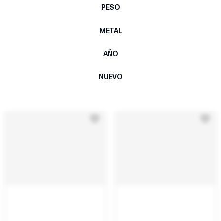
PESO
METAL
AÑO
NUEVO