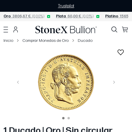
Trustpilot
Oro
3806,67 €
(0,00%)
Plata
60,00 €
(0,01%)
Platino
1565,0
Inicio
Comprar Monedas de Oro
Ducado
Página anterior
Siguiente
1 Ducado | Oro | Sin circular